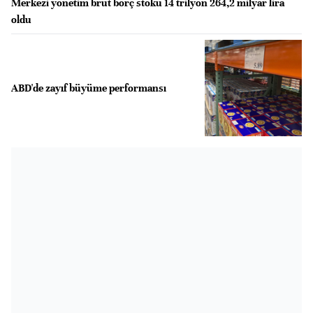
Merkezi yönetim brüt borç stoku 14 trilyon 264,2 milyar lira
oldu
ABD'de zayıf büyüme performansı