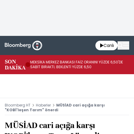
Canlı
SON
MEKSİKA MERKEZ BANKASI FAİZ ORANINI YÜZDE 6,50'DE
OY
DAKİKA
SABİT BIRAKTI; BEKLENTİ YÜZDE 6,50
AÇ
Bloomberg HT
Haberler
MÜSİAD cari açığa karşı
"KOBİ'leşen Tarım" önerdi
MÜSİAD cari açığa karşı