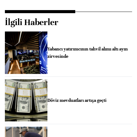
İlgili Haberler
Yabancı yatırımcının tahvil alımı altı ayın
zirvesinde
Döviz mevduatları artışa geçti