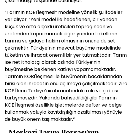
çıkarmadığı tespitinde bulunuyor.
“Tarımın KOBİ'leşmesi” modeline yönelik şu ifadeler
yer alıyor: “Yeni model ile hedeflenen, bir yandan
küçük ve orta ölçekli üreticileri toprağından ve
üretimden koparmamak diğer yandan tekellerin
tarıma ve gıdaya hakim olmasının önüne de set
çekmektir. Türkiye’nin mevcut büyüme modelinde
tüketim ve ihracat önemli bir yer tutmaktadır. Tarım
ise net ithalatçı olarak aslında Türkiye’nin
büyümesine beklenen katkıyı yapamamaktadır.
Tarımın KOBİ'leşmesi ile büyümenin bacaklarından
birisi olan ihracatın önü açılmaya çalışılmaktadır. Zira
KOBİ'lerin Türkiye’nin ihracatındaki rolü ve çabası
tartışmasızdır. Yukarıda bahsedildiği gibi Tarımın
KOBİ'leşmesi özellikle işletmelerde defter ve belge
kullanmak yoluyla kayıtdışılığın azaltılması yönüyle
de büyük önem taşımaktadır.”
- Merkezi Tarım Borsası'nın