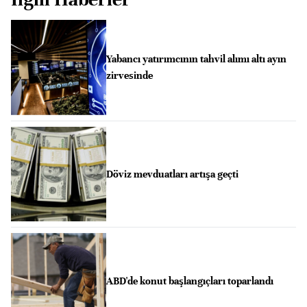
Yabancı yatırımcının tahvil alımı altı ayın
zirvesinde
Döviz mevduatları artışa geçti
ABD'de konut başlangıçları toparlandı