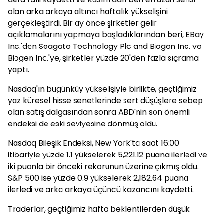
olan arka arkaya altıncı haftalık yükselişini
gerçekleştirdi. Bir ay önce şirketler gelir
açıklamalarını yapmaya başladıklarından beri, EBay
Inc.'den Seagate Technology Plc and Biogen Inc. ve
Biogen Inc.'ye, şirketler yüzde 20'den fazla sıçrama
yaptı.
Nasdaq'ın bugünküy yükselişiyle birlikte, geçtiğimiz
yaz küresel hisse senetlerinde sert düşüşlere sebep
olan satış dalgasından sonra ABD'nin son önemli
endeksi de eski seviyesine dönmüş oldu.
Nasdaq Bileşik Endeksi, New York'ta saat 16:00
itibariyle yüzde 1.1 yükselerek 5,221.12 puana ilerledi ve
iki puanla bir önceki rekorunun üzerine çıkmış oldu.
S&P 500 ise yüzde 0.9 yükselerek 2,182.64 puana
ilerledi ve arka arkaya üçüncü kazancını kaydetti.
Traderlar, geçtiğimiz hafta beklentilerden düşük