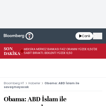
Canlı
SON
MEKSİKA MERKEZ BANKASI FAİZ ORANINI YÜZDE 6,50'DE
OY
DAKİKA
SABİT BIRAKTI; BEKLENTİ YÜZDE 6,50
AÇ
Bloomberg HT
Haberler
Obama: ABD İslam ile
savaşmayacak
Obama: ABD İslam ile