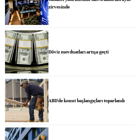
zirvesinde
Döviz mevduatları artışa geçti
ABD'de konut başlangıçları toparlandı