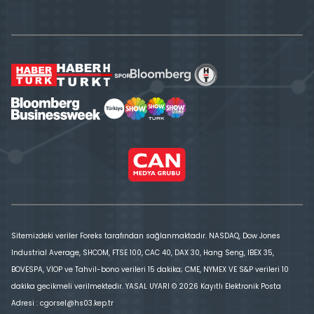
Sitemizdeki veriler Foreks tarafından sağlanmaktadır. NASDAQ, Dow Jones
Industrial Average, SHCOM, FTSE 100, CAC 40, DAX 30, Hang Seng, IBEX 35,
BOVESPA, VİOP ve Tahvil-bono verileri 15 dakika; CME, NYMEX VE S&P verileri 10
dakika gecikmeli verilmektedir. YASAL UYARI © 2026 Kayıtlı Elektronik Posta
Adresi : cgorsel@hs03.kep.tr