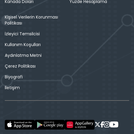
Kanada Doları
Yüzde Hesaplama
Kişisel Verilerin Korunması
Politikası
İzleyici Temsilcisi
Kullanım Koşulları
Aydınlatma Metni
Çerez Politikası
Biyografi
İletişim