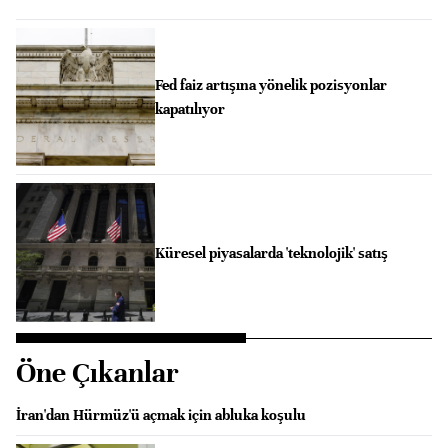
Fed faiz artışına yönelik pozisyonlar
kapatılıyor
Küresel piyasalarda 'teknolojik' satış
Öne Çıkanlar
İran'dan Hürmüz'ü açmak için abluka koşulu