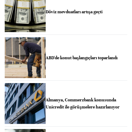
Döviz mevduatları artışa geçti
ABD'de konut başlangıçları toparlandı
Almanya, Commerzbank konusunda
Unicredit ile görüşmelere hazırlanıyor