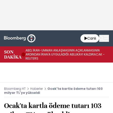
Canlı
ABD, İRAN-UMMAN ANLAŞMASININ AÇIKLANMASININ
AB
SON
ARDINDAN İRAN'A UYGULADIĞI ABLUKAYI KALDIRACAK -
GE
DAKİKA
REUTERS
UY
Bloomberg HT
Haberler
Ocak'ta kartla ödeme tutarı 103
milyar TL'ye yükseldi
Ocak'ta kartla ödeme tutarı 103