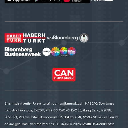
Sitemizdeki veriler Foreks tarafından sağlanmaktadır. NASDAQ, Dow Jones
Industrial Average, SHCOM, FTSE 100, CAC 40, DAX 30, Hang Seng, IBEX 35,
BOVESPA, VİOP ve Tahvil-bono verileri 15 dakika; CME, NYMEX VE S&P verileri 10
dakika gecikmeli verilmektedir. YASAL UYARI © 2026 Kayıtlı Elektronik Posta