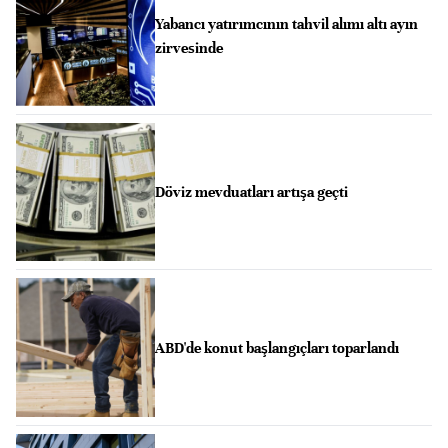
Yabancı yatırımcının tahvil alımı altı ayın
zirvesinde
Döviz mevduatları artışa geçti
ABD'de konut başlangıçları toparlandı