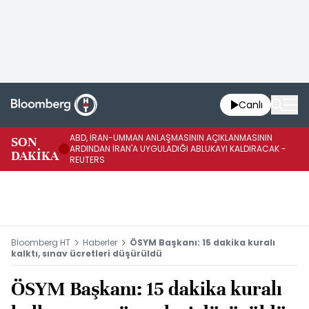
Canlı
ABD, İRAN-UMMAN ANLAŞMASININ AÇIKLANMASININ
AB
SON
ARDINDAN İRAN'A UYGULADIĞI ABLUKAYI KALDIRACAK -
GE
DAKİKA
REUTERS
UY
Bloomberg HT
Haberler
ÖSYM Başkanı: 15 dakika kuralı
kalktı, sınav ücretleri düşürüldü
ÖSYM Başkanı: 15 dakika kuralı