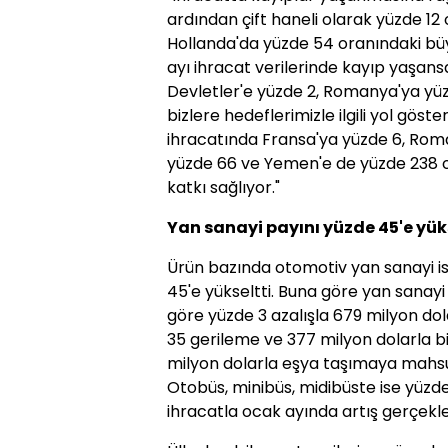
ardından çift haneli olarak yüzde 1
Hollanda'da yüzde 54 oranındaki bü
ayı ihracat verilerinde kayıp yaşans
Devletler'e yüzde 2, Romanya'ya yüzd
bizlere hedeflerimizle ilgili yol göst
ihracatında Fransa'ya yüzde 6, Roma
yüzde 66 ve Yemen'e de yüzde 238 o
katkı sağlıyor."
Yan sanayi payını yüzde 45'e yük
Ürün bazında otomotiv yan sanayi is
45'e yükseltti. Buna göre yan sanayi
göre yüzde 3 azalışla 679 milyon dol
35 gerileme ve 377 milyon dolarla b
milyon dolarla eşya taşımaya mahsus
Otobüs, minibüs, midibüste ise yüzd
ihracatla ocak ayında artış gerçekle