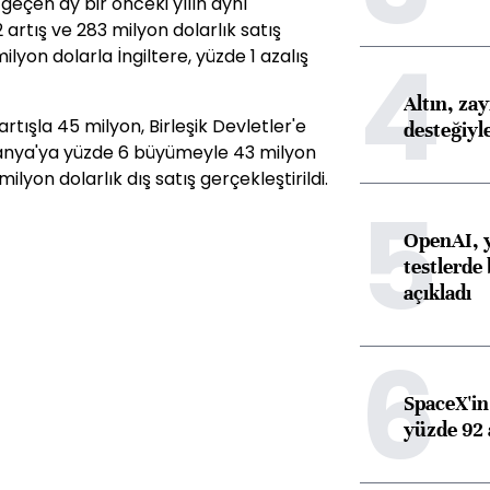
 geçen ay bir önceki yılın aynı
rtış ve 283 milyon dolarlık satış
4
ilyon dolarla İngiltere, yüzde 1 azalış
Altın, za
tışla 45 milyon, Birleşik Devletler'e
desteğiyl
nya'ya yüzde 6 büyümeyle 43 milyon
lyon dolarlık dış satış gerçekleştirildi.
5
OpenAI, y
testlerde 
açıkladı
6
SpaceX'in 
yüzde 92 