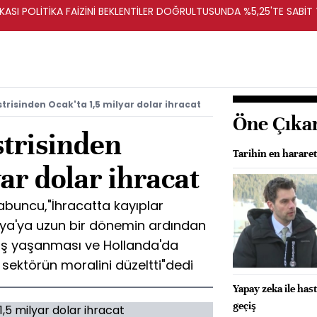
ASI POLİTİKA FAİZİNİ BEKLENTİLER DOĞRULTUSUNDA %5,25'TE SABİT
risinden Ocak'ta 1,5 milyar dolar ihracat
Öne Çıka
trisinden
Tarihin en hararet
yar dolar ihracat
abuncu,"İhracatta kayıplar
'ya uzun bir dönemin ardından
rtış yaşanması ve Hollanda'da
ektörün moralini düzeltti"dedi
Yapay zeka ile has
geçiş