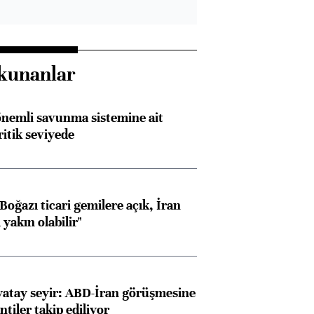
kunanlar
nemli savunma sistemine ait
ritik seviyede
oğazı ticari gemilere açık, İran
yakın olabilir"
yatay seyir: ABD-İran görüşmesine
ntiler takip ediliyor