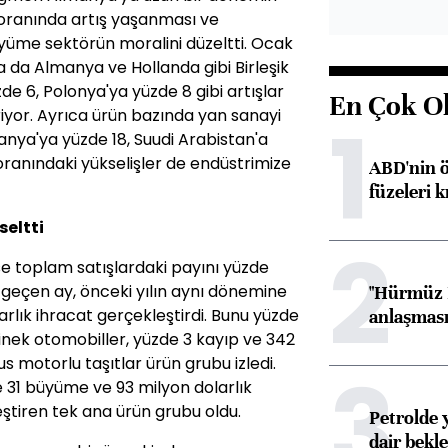
2 oranında artış yaşanması ve
yüme sektörün moralini düzeltti. Ocak
a da Almanya ve Hollanda gibi Birleşik
e 6, Polonya'ya yüzde 8 gibi artışlar
En Çok O
eriyor. Ayrıca ürün bazında yan sanayi
1
nya'ya yüzde 18, Suudi Arabistan'a
ranındaki yükselişler de endüstrimize
ABD'nin ö
füzeleri k
seltti
2
e toplam satışlardaki payını yüzde
 geçen ay, önceki yılın aynı dönemine
"Hürmüz B
arlık ihracat gerçekleştirdi. Bunu yüzde
anlaşması 
inek otomobiller, yüzde 3 kayıp ve 342
 motorlu taşıtlar ürün grubu izledi.
3
e 31 büyüme ve 93 milyon dolarlık
ştiren tek ana ürün grubu oldu.
Petrolde 
dair bekle