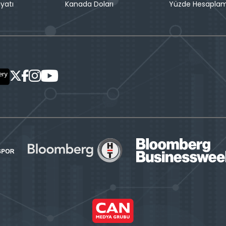
iyatı
Kanada Doları
Yüzde Hesapla