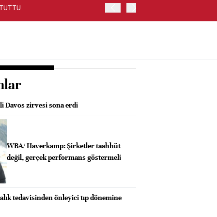
 TUTTU
ANKARA CUMHURİYET BAŞS
BAKANLIĞINA GÖNDERDİ
nlar
li Davos zirvesi sona erdi
WBA/ Haverkamp: Şirketler taahhüt
değil, gerçek performans göstermeli
talık tedavisinden önleyici tıp dönemine