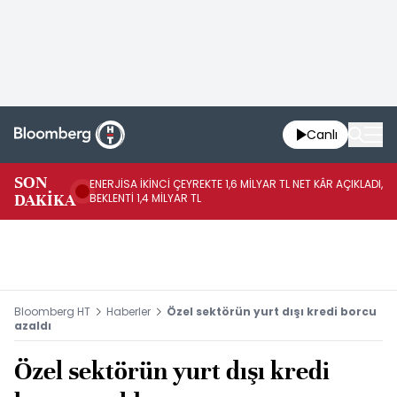
Canlı
SON
ENERJİSA İKİNCİ ÇEYREKTE 1,6 MİLYAR TL NET KÂR AÇIKLADI,
CC
DAKİKA
BEKLENTİ 1,4 MİLYAR TL
BE
Bloomberg HT
Haberler
Özel sektörün yurt dışı kredi borcu
azaldı
Özel sektörün yurt dışı kredi