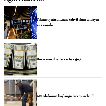
Yabancı yatırımcının tahvil alımı altı ayın
zirvesinde
Döviz mevduatları artışa geçti
ABD'de konut başlangıçları toparlandı