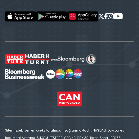
Sitemizdeki veriler Foreks tarafından sağlanmaktadır. NASDAQ, Dow Jones
Industrial Average, SHCOM, FTSE 100, CAC 40, DAX 30, Hang Seng, IBEX 35,