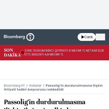
Canlı
SON
TÜRK TELEKOM İKİNCİ ÇEYREKTE 6 MİLYAR TL NET KAR ELDE
AB
DAKİKA
ETTİ; BEKLENTİ 4,9 MİLYAR TL
İR
Bloomberg HT
Haberler
Passolig'in durdurulmasına ilişkin
ihtiyati tedbir başvurusu reddedildi
Passolig'in durdurulmasına