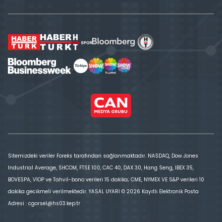
Sitemizdeki veriler Foreks tarafından sağlanmaktadır. NASDAQ, Dow Jones
Industrial Average, SHCOM, FTSE 100, CAC 40, DAX 30, Hang Seng, IBEX 35,
BOVESPA, VİOP ve Tahvil-bono verileri 15 dakika; CME, NYMEX VE S&P verileri 10
dakika gecikmeli verilmektedir. YASAL UYARI © 2026 Kayıtlı Elektronik Posta
Adresi : cgorsel@hs03.kep.tr