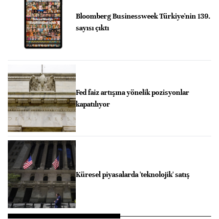
Bloomberg Businessweek Türkiye'nin 139.
sayısı çıktı
Fed faiz artışına yönelik pozisyonlar
kapatılıyor
Küresel piyasalarda 'teknolojik' satış