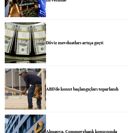
zirvesinde
Döviz mevduatları artışa geçti
ABD'de konut başlangıçları toparlandı
Almanya, Commerzbank konusunda