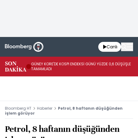
Canlı
JA
SON
GÜNEY KORE'DE KOSPI ENDEKSİ GÜNÜ YÜZDE 0,6 DÜŞÜŞLE
YÜ
DAKİKA
TAMAMLADI
TA
Bloomberg HT
Haberler
Petrol, 8 haftanın düşüğünden
işlem görüyor
Petrol, 8 haftanın düşüğünden