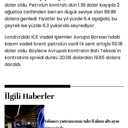
dolar oldu. Petrolün kontratı dün 1.39 dolar kayıpla 2
ağustos tarihinden beri en düşük seviye olan 89.98
dolara geriledi. Fiyatlar bu yıl yüzde 6.4 aşağıda, bu
çeyrek ise yüzde 6.3 yukarıda seyrediyor.
Londra'daki ICE Vadeli İşlemler Avrupa Borsası'ndaki
kasım vadeli brent petrolün varili 14 sent artışla 110.18
dolar oldu. Böylece Avrupalı Kontratın Batı Teksas'ın
kontratına spredi dünkü 20.06 dolardan 19.85 dolara
daraldı.
İlgili Haberler
Yabancı yatırımcının tahvil alımı altı ayın