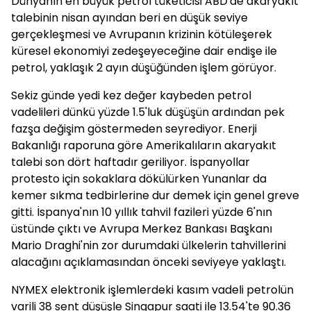
Dünyanın en büyük petrol tüketicisi ABD'de akaryakıt
talebinin nisan ayından beri en düşük seviye
gerçekleşmesi ve Avrupanın krizinin kötüleşerek
küresel ekonomiyi zedeşeyeceğine dair endişe ile
petrol, yaklaşık 2 ayın düşüğünden işlem görüyor.
Sekiz günde yedi kez değer kaybeden petrol
vadelileri dünkü yüzde 1.5'luk düşüşün ardından pek
fazşa değişim göstermeden seyrediyor. Enerji
Bakanlığı raporuna göre Amerikalıların akaryakıt
talebi son dört haftadır geriliyor. İspanyollar
protesto için sokaklara dökülürken Yunanlar da
kemer sıkma tedbirlerine dur demek için genel greve
gitti. İspanya'nın 10 yıllık tahvil fazileri yüzde 6'nın
üstünde çıktı ve Avrupa Merkez Bankası Başkanı
Mario Draghi'nin zor durumdaki ülkelerin tahvillerini
alacağını açıklamasından önceki seviyeye yaklaştı.
NYMEX elektronik işlemlerdeki kasım vadeli petrolün
varili 38 sent düşüşle Singapur saati ile 13.54'te 90.36