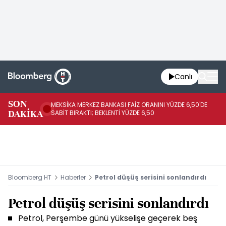
Canlı
SON
MEKSİKA MERKEZ BANKASI FAİZ ORANINI YÜZDE 6,50'DE
OY
DAKİKA
SABİT BIRAKTI; BEKLENTİ YÜZDE 6,50
AÇ
Bloomberg HT
Haberler
Petrol düşüş serisini sonlandırdı
Petrol düşüş serisini sonlandırdı
Petrol, Perşembe günü yükselişe geçerek beş