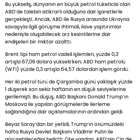
Bu yükseliş, dünyanın en büyük petrol tüketicisi olan
ABD’de talebin istikrarlı olduğuna dair işaretlerle
gerçekleşti. Ancak, ABD ile Rusya arasında Ukrayna
savaşıyla ilgili görüşme ihtimali, ilave yaptırımlar
nedeniyle oluşabilecek arz kesintilerine dair
endişeleri bir miktar azalttı.
Brent tipi ham petrol vadeli işlemleri, yüzde 0,3
artışla 67,09 dolara yükselirken; ABD ham petrolü
(WTI) yüzde 0,3 artışla 64,57 dolardan işlem gördü.
Her iki petrol türü de Çarşamba günü yaklaşık yüzde
1 düşerek son sekiz haftanın en düşük seviyelerine
gerilemişti. Bu düşüş, ABD Başkanı Donald Trump’ın
Moskova ile yapılan görüşmelerde ilerleme
sağlandığına dair açıklamalarının ardından geldi.
Beyaz Saray’dan bir yetkili, Trump’ın önümüzdeki
hafta Rusya Devlet Başkanı Vladimir Putin ile
görüşebileceğini belirtti. Öte yandan, ABD’nin Çin de