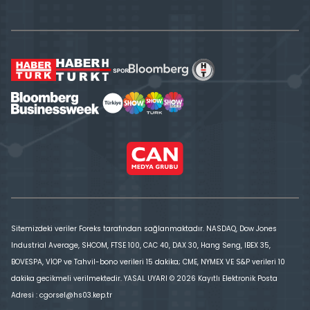
Sitemizdeki veriler Foreks tarafından sağlanmaktadır. NASDAQ, Dow Jones
Industrial Average, SHCOM, FTSE 100, CAC 40, DAX 30, Hang Seng, IBEX 35,
BOVESPA, VİOP ve Tahvil-bono verileri 15 dakika; CME, NYMEX VE S&P verileri 10
dakika gecikmeli verilmektedir. YASAL UYARI © 2026 Kayıtlı Elektronik Posta
Adresi : cgorsel@hs03.kep.tr