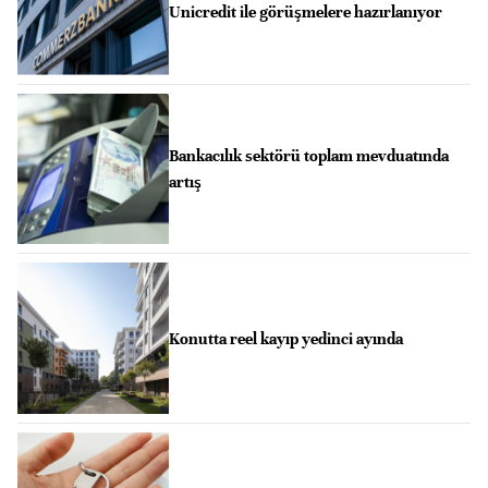
Unicredit ile görüşmelere hazırlanıyor
Bankacılık sektörü toplam mevduatında
artış
Konutta reel kayıp yedinci ayında