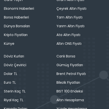
Ekonomi Haberleri
Çeyrek Altın Fiyatı
Borsa Haberleri
Tam Altın Fiyatı
Dünya Borsaları
Yarım Altın Fiyatı
Kripto Fiyatları
Ata Altın Fiyatı
Künye
Altın ONS Fiyatı
Döviz Kurları
Canlı Borsa
Döviz Çevirici
Gümüş Fiyatları
Dolar TL
Brent Petrol Fiyatı
Euro TL
Bilezik Fiyatları
Sterin Kaç TL
BIST 100 Endeksi
Riyal Kaç TL
Altın Hesaplama
Kanada Doları
Yüzde Hesaplama