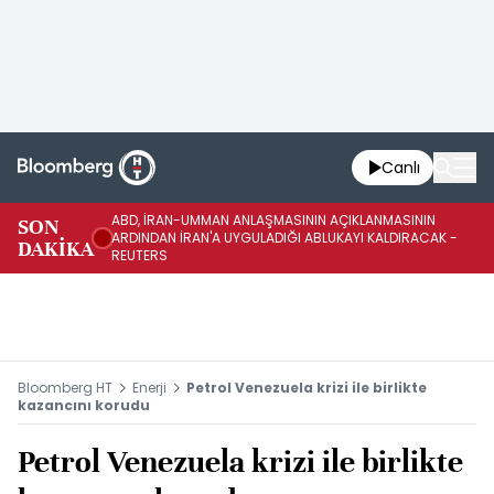
Canlı
ABD, İRAN-UMMAN ANLAŞMASININ AÇIKLANMASININ
AB
SON
ARDINDAN İRAN'A UYGULADIĞI ABLUKAYI KALDIRACAK -
GE
DAKİKA
REUTERS
UY
Bloomberg HT
Enerji
Petrol Venezuela krizi ile birlikte
kazancını korudu
Petrol Venezuela krizi ile birlikte