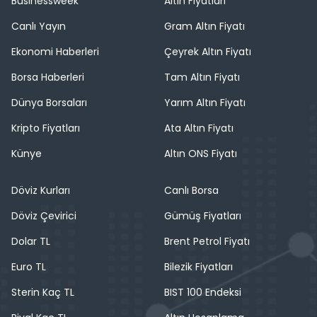
Businessweek
Altın Fiyatları
Canlı Yayın
Gram Altın Fiyatı
Ekonomi Haberleri
Çeyrek Altın Fiyatı
Borsa Haberleri
Tam Altın Fiyatı
Dünya Borsaları
Yarım Altın Fiyatı
Kripto Fiyatları
Ata Altın Fiyatı
Künye
Altın ONS Fiyatı
Döviz Kurları
Canlı Borsa
Döviz Çevirici
Gümüş Fiyatları
Dolar TL
Brent Petrol Fiyatı
Euro TL
Bilezik Fiyatları
Sterin Kaç TL
BIST 100 Endeksi