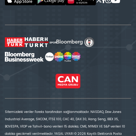
Sitemizdeki veriler Foreks tarafından sağlanmaktadır. NASDAQ, Dow Jones
Industrial Average, SHCOM, FTSE 100, CAC 40, DAX 30, Hang Seng, IBEX 35,
BOVESPA, VİOP ve Tahvil-bono verileri 15 dakika; CME, NYMEX VE S&P verileri 10
dakika gecikmeli verilmektedir. YASAL UYARI © 2026 Kayıtlı Elektronik Posta