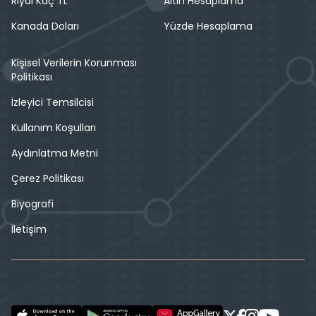
Riyal Kaç TL
Altın Hesaplama
Kanada Doları
Yüzde Hesaplama
Kişisel Verilerin Korunması
Politikası
İzleyici Temsilcisi
Kullanım Koşulları
Aydınlatma Metni
Çerez Politikası
Biyografi
İletişim