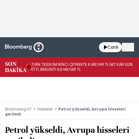
Canlı
SON
TÜRK TELEKOM İKİNCİ ÇEYREKTE 6 MİLYAR TL NET KAR ELDE
AB
DAKİKA
ETTİ; BEKLENTİ 4,9 MİLYAR TL
İR
Bloomberg HT
Haberler
Petrol yükseldi, Avrupa hisseleri
geriledi
Petrol yükseldi, Avrupa hisseleri