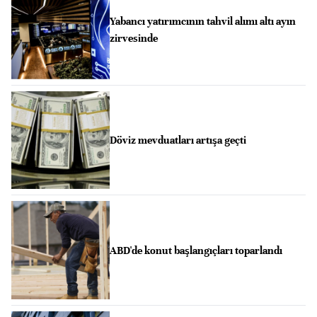
Yabancı yatırımcının tahvil alımı altı ayın
zirvesinde
Döviz mevduatları artışa geçti
ABD'de konut başlangıçları toparlandı