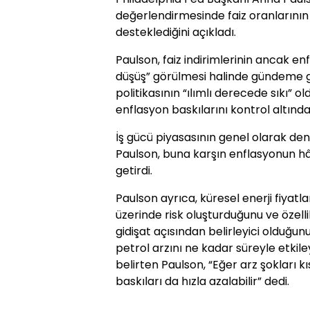
değerlendirmesinde faiz oranlarını
desteklediğini açıkladı.
Paulson, faiz indirimlerinin ancak enf
düşüş” görülmesi halinde gündeme ge
politikasının “ılımlı derecede sıkı”
enflasyon baskılarını kontrol altınd
İş gücü piyasasının genel olarak den
Paulson, buna karşın enflasyonun hâl
getirdi.
Paulson ayrıca, küresel enerji fiyat
üzerinde risk oluşturduğunu ve özell
gidişat açısından belirleyici olduğun
petrol arzını ne kadar süreyle etkile
belirten Paulson, “Eğer arz şokları 
baskıları da hızla azalabilir” dedi.