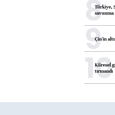
8
Türkiye, 
savunma 
9
Çin'in alt
10
Küresel gı
tırmandı