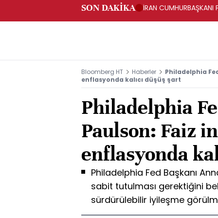
SON DAKİKA
İRAN CUMHURBAŞKANI PE
Bloomberg HT
Haberler
Philadelphia Fed
enflasyonda kalıcı düşüş şart
Philadelphia F
Paulson: Faiz in
enflasyonda kal
Philadelphia Fed Başkanı Anna
sabit tutulması gerektiğini be
sürdürülebilir iyileşme görülme