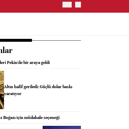
BESSENT: İSTİHDAM VER
nlar
eri Pekin'de bir araya geldi
Altın hafif geriledi: Güçlü dolar baskı
yaratıyor
Boğazı için müdahale seçeneği