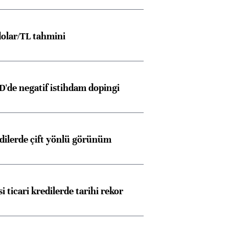
olar/TL tahmini
D'de negatif istihdam dopingi
Almanya, Commerzbank
Ba
konusunda Unicredit ile
me
görüşmelere hazırlanıyor
edilerde çift yönlü görünüm
ngıçları
i ticari kredilerde tarihi rekor