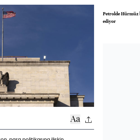
Petrolde Hürmüz b
ediyor
, para politikasına ilişkin