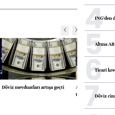
4
ING'den d
5
Altına AB
6
Ticari kr
7
Döviz mevduatları artışa geçti
ABD'de konut başla
toparlandı
Döviz cins