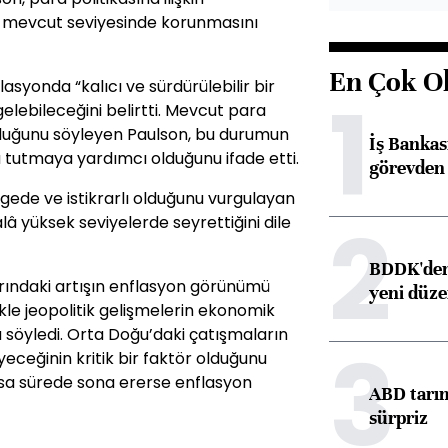
n mevcut seviyesinde korunmasını
En Çok O
lasyonda “kalıcı ve sürdürülebilir bir
1
lebileceğini belirtti. Mevcut para
 olduğunu söyleyen Paulson, bu durumun
İş Banka
a tutmaya yardımcı olduğunu ifade etti.
görevden 
gede ve istikrarlı olduğunu vurgulayan
2
â yüksek seviyelerde seyrettiğini dile
BDDK'den 
larındaki artışın enflasyon görünümü
yeni düz
ikle jeopolitik gelişmelerin ekonomik
u söyledi. Orta Doğu’daki çatışmaların
3
yeceğinin kritik bir faktör olduğunu
kısa sürede sona ererse enflasyon
ABD tarım
sürpriz