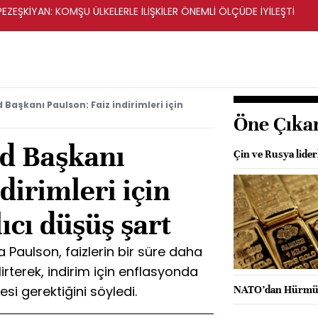
ZEŞKİYAN: KOMŞU ÜLKELERLE İLİŞKİLER ÖNEMLİ ÖLÇÜDE İYİLEŞTİ
 Başkanı Paulson: Faiz indirimleri için
Öne Çıka
ed Başkanı
Çin ve Rusya liderl
dirimleri için
ıcı düşüş şart
 Paulson, faizlerin bir süre daha
lirterek, indirim için enflasyonda
si gerektiğini söyledi.
NATO’dan Hürmüz 