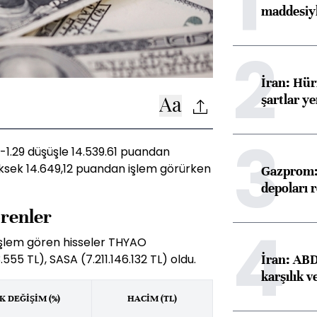
1
maddesiyl
2
İran: Hü
şartlar ye
3
%-1.29 düşüşle 14.539.61 puandan
ksek 14.649,12 puandan işlem görürken
Gazprom: 
depoları 
örenler
4
işlem gören hisseler THYAO
İran: ABD 
555 TL), SASA (7.211.146.132 TL) oldu.
karşılık v
 DEĞİŞİM (%)
HACİM (TL)