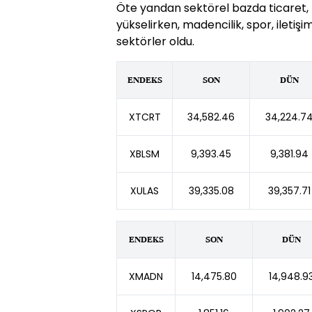
Öte yandan sektörel bazda ticaret, b
yükselirken, madencilik, spor, iletiş
sektörler oldu.
ENDEKS
SON
DÜN
XTCRT
34,582.46
34,224.7
XBLSM
9,393.45
9,381.94
XULAS
39,335.08
39,357.71
ENDEKS
SON
DÜN
XMADN
14,475.80
14,948.9