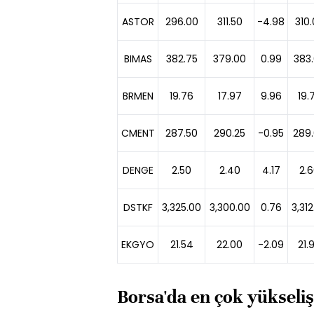
ASTOR
296.00
311.50
-4.98
310
BIMAS
382.75
379.00
0.99
383
BRMEN
19.76
17.97
9.96
19.
CMENT
287.50
290.25
-0.95
289
DENGE
2.50
2.40
4.17
2.
DSTKF
3,325.00
3,300.00
0.76
3,312
EKGYO
21.54
22.00
-2.09
21.
Borsa'da en çok yükseliş