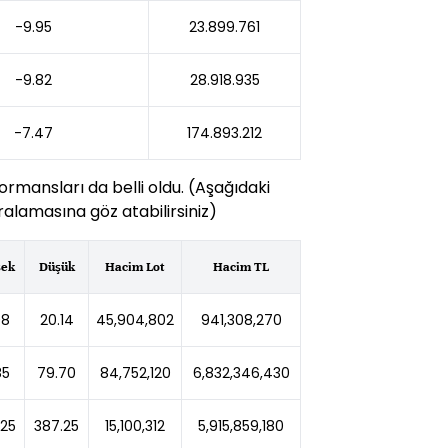
-9.95
23.899.761
-9.82
28.918.935
-7.47
174.893.212
ormansları da belli oldu. (Aşağıdaki
alamasına göz atabilirsiniz)
sek
Düşük
Hacim Lot
Hacim TL
08
20.14
45,904,802
941,308,270
85
79.70
84,752,120
6,832,346,430
.25
387.25
15,100,312
5,915,859,180