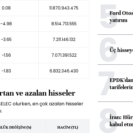
5
0.08
11.870.943.475
Ford Otos
yatırım
-4.98
8.514.713.555
6
-3.65
7.211.146.132
Üç hisseye
-1.56
7.071.391.522
7
-1.83
6.832.346.430
EPDK'dan 
tarifeleri
rtan ve azalan hisseler
8
SELEC olurken, en çok azalan hisseler
.
İran: Hür
kabul etm
LÜK DEĞİŞİM (%)
HACİM (TL)