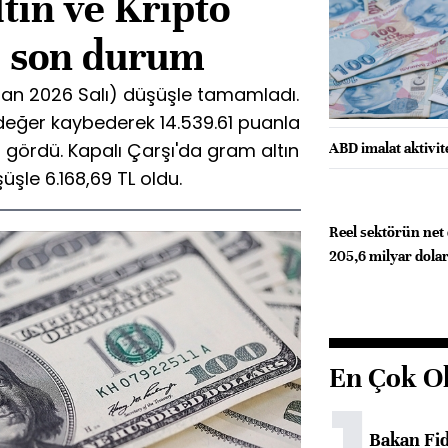
ltın ve Kripto
i son durum
ran 2026 Salı) düşüşle tamamladı.
 değer kaybederek 14.539.61 puanla
i gördü. Kapalı Çarşı'da gram altın
ABD imalat aktivit
şle 6.168,69 TL oldu.
Reel sektörün net 
205,6 milyar dolar
En Çok O
Bakan Fi