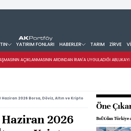
TIN
YATIRIM FONLARI
HABERLER
TARIM
ZİRVE
V
ŞMASININ AÇIKLANMASININ ARDINDAN İRAN'A UYGULADIĞI ABLUKAYI
3 Haziran 2026 Borsa, Döviz, Altın ve Kripto
Öne Çıka
3 Haziran 2026
BofA'dan Türkiye a