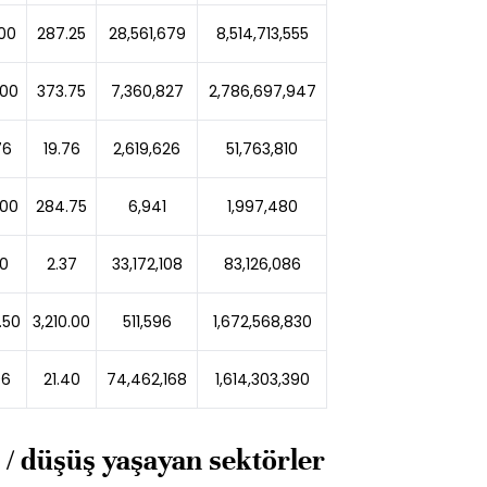
.00
287.25
28,561,679
8,514,713,555
.00
373.75
7,360,827
2,786,697,947
76
19.76
2,619,626
51,763,810
.00
284.75
6,941
1,997,480
60
2.37
33,172,108
83,126,086
.50
3,210.00
511,596
1,672,568,830
96
21.40
74,462,168
1,614,303,390
 / düşüş yaşayan sektörler