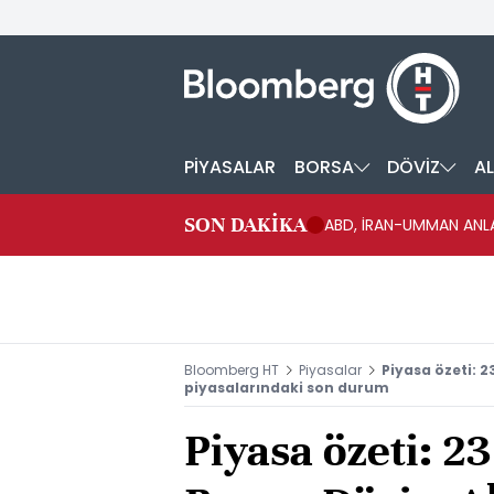
PİYASALAR
BORSA
DÖVİZ
AL
SON DAKİKA
ABD, İRAN-UMMAN ANLA
Bloomberg HT
Piyasalar
Piyasa özeti: 2
piyasalarındaki son durum
Piyasa özeti: 2