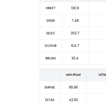
HRKET
130.9
ENSRI
7.48
SELEC
202.7
DOGUB
104.7
BRLSM
20.4
SON FİYAT
GÜNL
EMPAE
85.95
DITAS
42.92