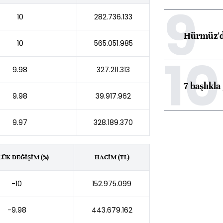
9
10
282.736.133
Hürmüz'de
10
565.051.985
10
9.98
327.211.313
7 başlıkla
9.98
39.917.962
9.97
328.189.370
ÜK DEĞİŞİM (%)
HACİM (TL)
-10
152.975.099
-9.98
443.679.162