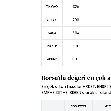
THYAO
325
ASTOR
296
SASA
2.64
ISCTR
15.18
AKBNK
80.5
Borsa'da değeri en çok a
En çok artan hisseler HRKET, ENSRI, 
EMPAE, DITAS, BIGEN olarak sıralandı
SON FİYAT
GÜN