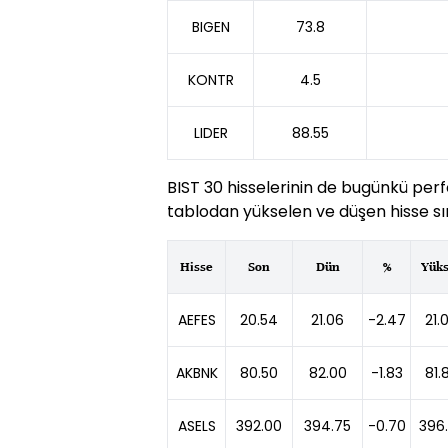
BIGEN
73.8
KONTR
4.5
LIDER
88.55
BIST 30 hisselerinin de bugünkü perf
tablodan yükselen ve düşen hisse sır
Hisse
Son
Dün
%
Yük
AEFES
20.54
21.06
-2.47
21.
AKBNK
80.50
82.00
-1.83
81.
ASELS
392.00
394.75
-0.70
396