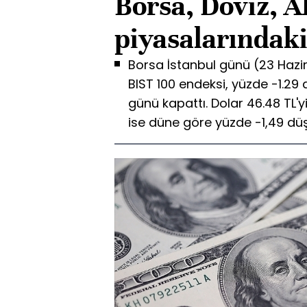
Borsa, Döviz, A
piyasalarındak
Borsa İstanbul günü (23 Hazi
BIST 100 endeksi, yüzde -1.29
günü kapattı. Dolar 46.48 TL'y
ise düne göre yüzde -1,49 düşü