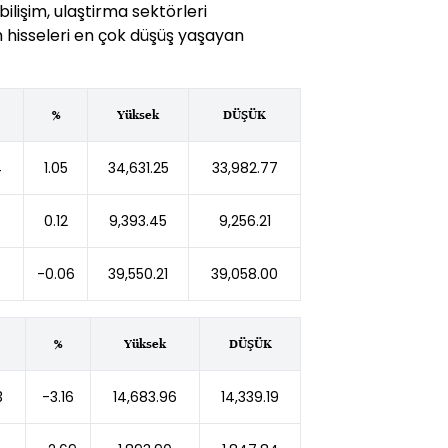
ilişim, ulaştirma sektörleri
im hisseleri en çok düşüş yaşayan
%
Yüksek
DÜŞÜK
4
1.05
34,631.25
33,982.77
0.12
9,393.45
9,256.21
-0.06
39,550.21
39,058.00
%
Yüksek
DÜŞÜK
3
-3.16
14,683.96
14,339.19