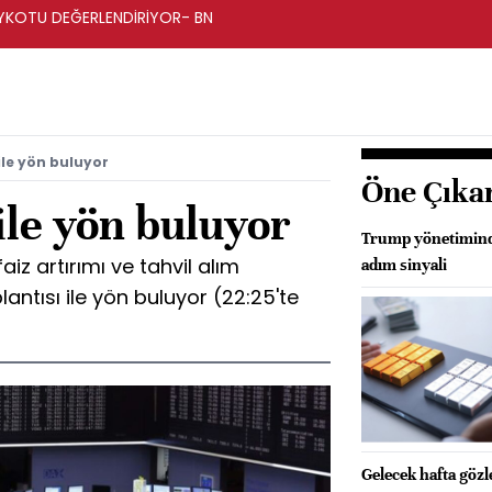
BOYKOTU DEĞERLENDİRİYOR- BN
ile yön buluyor
Öne Çıka
 ile yön buluyor
Trump yönetiminde
aiz artırımı ve tahvil alım
adım sinyali
ntısı ile yön buluyor (22:25'te
Gelecek hafta göz