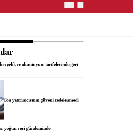
ABD'DE S&P 500 ENDEKSİ
nlar
n çelik ve alüminyum tarifelerinde geri
Fon yatırımcısının güveni zedelenmedi
ler yoğun veri gündeminde