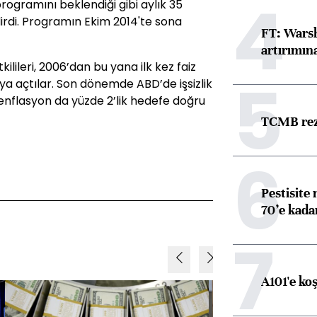
4
 programını beklendiği gibi aylık 35
irdi. Programın Ekim 2014'te sona
FT: Warsh
artırımın
ilileri, 2006’dan bu yana ilk kez faiz
5
a açtılar. Son dönemde ABD’de işsizlik
 enflasyon da yüzde 2’lik hedefe doğru
TCMB reze
6
Pestisite
70’e kadar
7
A101'e ko