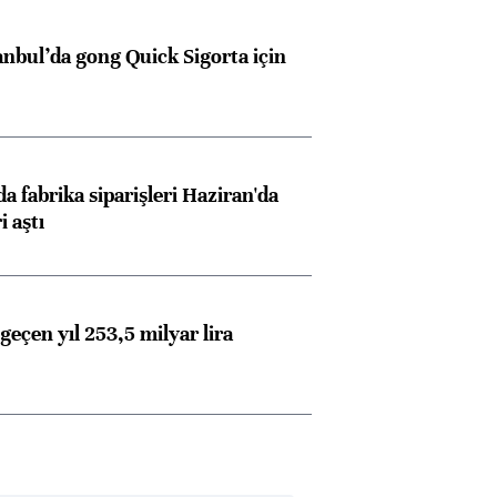
konusunda Unicredit ile
me
görüşmelere hazırlanıyor
anbul’da gong Quick Sigorta için
ngıçları
a fabrika siparişleri Haziran'da
i aştı
geçen yıl 253,5 milyar lira