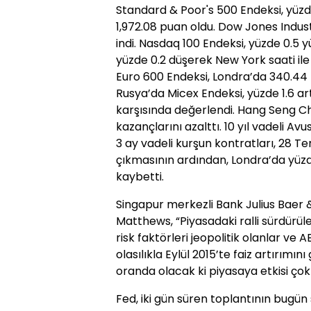
Standard & Poor's 500 Endeksi, yüzde
1,972.08 puan oldu. Dow Jones Indust
indi. Nasdaq 100 Endeksi, yüzde 0.5 y
yüzde 0.2 düşerek New York saati ile 
Euro 600 Endeksi, Londra’da 340.44
Rusya’da Micex Endeksi, yüzde 1.6 ar
karşısında değerlendi. Hang Seng Ch
kazançlarını azalttı. 10 yıl vadeli Avu
3 ay vadeli kurşun kontratları, 28 
çıkmasının ardından, Londra’da yüzde
kaybetti.
Singapur merkezli Bank Julius Baer
Matthews, “Piyasadaki ralli sürdürüle
risk faktörleri jeopolitik olanlar ve 
olasılıkla Eylül 2015’te faiz artırımı
oranda olacak ki piyasaya etkisi çok
Fed, iki gün süren toplantının bugü