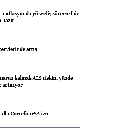
 enflasyonda yükseliş sürerse faiz
a hazır
rvlerinde artış
 maruz kalmak ALS riskini yüzde
 artırıyor
şullu CarrefourSA izni
Almanya, Commerzbank
Ba