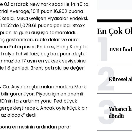
 0.1 artarak New York saati ile 14:40'ta
rial Average, 10.11 puan 16,902 puana
ükseldi. MSCI Gelişen Piyasalar Endeksi,
14:52’de 1,078.61 puana geriledi. Stoxx
En Çok O
1
 puan ile günü düşüşle tamamladı.
tış gösterirken, ruble dolar ve euro
ina Enterprises Endeksi, Hong Kong’ta
TMO fındık
stralya tahvil faizi, beş baz puan düştü.
2
Temmuz’da 17 ayın en yüksek seviyesine
 1.8 geriledi. Brent petrolü ise değer
Küresel a
 & Co. Asya araştırmaları müdürü Mark
3
bilir görünüyor. Piyasa için en önemli
ABD’nin faiz artırım yönü. Fed büyük
nı gerçekleştirecek. Ancak öyle küçük bir
Yabancı h
 az olacak” dedi.
döndü
n sona ermesinin ardından para