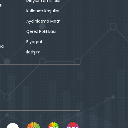
İzleyici Temsilcisi
tı
Kullanım Koşulları
Aydınlatma Metni
Çerez Politikası
Biyografi
ma
İletişim