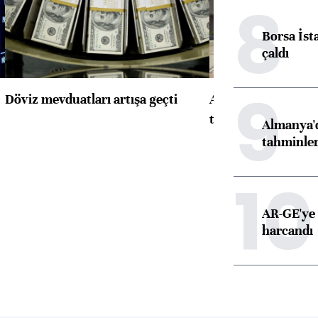
8
Borsa İst
çaldı
9
Döviz mevduatları artışa geçti
ABD'de konut başla
toparlandı
Almanya'd
tahminler
10
AR-GE'ye 
harcandı