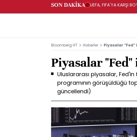
SON DAKİKA
UEFA, FIFA'YA KARŞI 
Bloomberg HT
Haberler
Piyasalar “Fed” 
Piyasalar "Fed"
Uluslararası piyasalar, Fed'in f
programının görüşüldüğü topla
güncellendi)