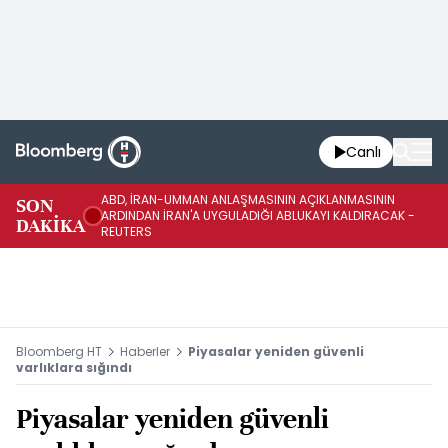
Canlı
ABD, İRAN-UMMAN ANLAŞMASININ AÇIKLANMASININ
AB
SON
ARDINDAN İRAN'A UYGULADIĞI ABLUKAYI KALDIRACAK -
GE
DAKİKA
REUTERS
UY
Bloomberg HT
Haberler
Piyasalar yeniden güvenli
varlıklara sığındı
Piyasalar yeniden güvenli