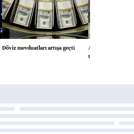
Döviz mevduatları artışa geçti
ABD'de konut başla
toparlandı