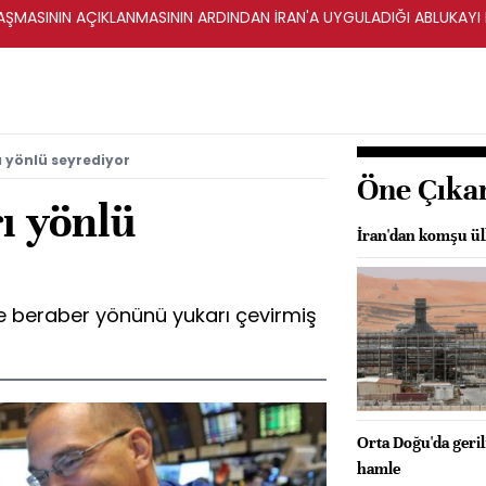
ŞMASININ AÇIKLANMASININ ARDINDAN İRAN'A UYGULADIĞI ABLUKAYI
ı yönlü seyrediyor
Öne Çıka
ı yönlü
İran'dan komşu ülke
le beraber yönünü yukarı çevirmiş
Orta Doğu'da geril
hamle