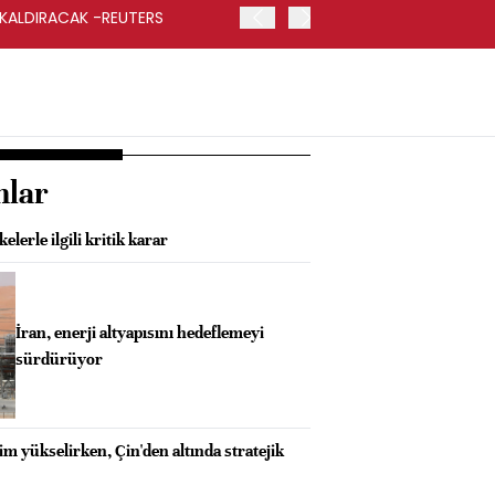
 KALDIRACAK -REUTERS
ABD DIŞİŞLERİ BAKANLIĞI
UYGULANACAK
nlar
lerle ilgili kritik karar
İran, enerji altyapısını hedeflemeyi
sürdürüyor
im yükselirken, Çin'den altında stratejik