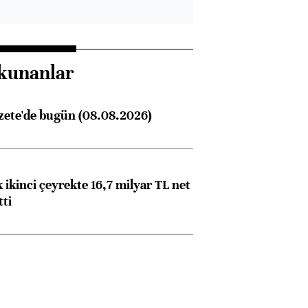
kunanlar
zete'de bugün (08.08.2026)
 ikinci çeyrekte 16,7 milyar TL net
tti
Almanya, Commerzbank
Ba