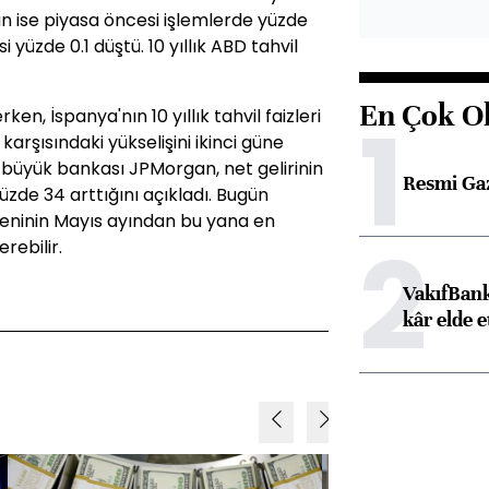
an ise piyasa öncesi işlemlerde yüzde
 yüzde 0.1 düştü. 10 yıllık ABD tahvil
En Çok O
1
rken, İspanya'nın 10 yıllık tahvil faizleri
karşısındaki yükselişini ikinci güne
 büyük bankası JPMorgan, net gelirinin
Resmi Ga
zde 34 arttığını açıkladı. Bugün
veninin Mayıs ayından bu yana en
2
rebilir.
VakıfBank
kâr elde e