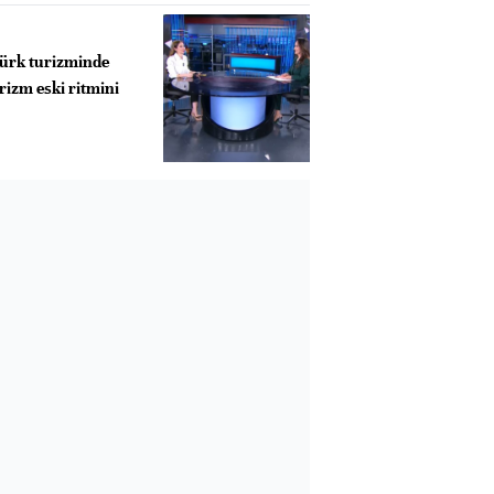
Türk turizminde
urizm eski ritmini