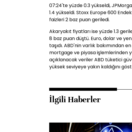
07:24'te yüzde 0.3 yükseldi, JPMorg
1.4 yükseldi. Stoxx Europe 600 Endeksi
faizleri 2 baz puan geriledi.
Akaryakıt fiyatları ise yüzde 1.3 gerile
8 baz puan düştü. Euro, dolar ve yen 
taşıdı. ABD'nin varlık bakımından en
mortgage ve piyasa işlemlerinden yü
açıklanacak veriler ABD tüketici gü
yüksek seviyeye yakın kaldığını göste
İlgili Haberler