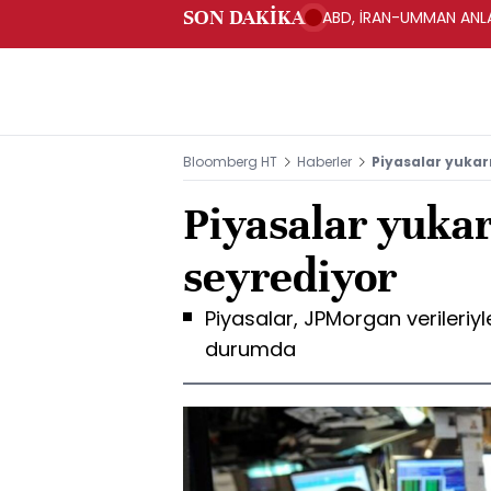
SON DAKİKA
ABD, İRAN-UMMAN ANLA
Bloomberg HT
Haberler
Piyasalar yukar
Piyasalar yukar
seyrediyor
Piyasalar, JPMorgan verileriy
durumda