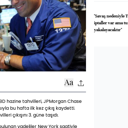
"Savaş nedeniyle 
iptaller var ama t
yakalayacaktır"
ABD hazine tahvilleri, JPMorgan Chase
ıyla bu hafta ilk kez çıkış kaydetti.
leri çıkışını 3. güne taşıdı.
ulunan vadeliler New York saatiyle