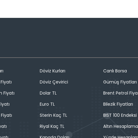
rı
Döviz Kurları
Canlı Borsa
Fiyatı
Döviz Çevirici
Gümüş Fiyatları
n Fiyatı
Dolar TL
Brent Petrol Fiya
iyatı
Euro TL
Bilezik Fiyatları
 Fiyatı
Sterin Kaç TL
BIST 100 Endeksi
yatı
Riyal Kaç TL
Altın Hesaplama
iyatı
Kanada Doları
Yüzde Hesapla