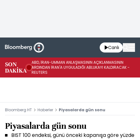
Canlı
ABD, İRAN-UMMAN ANLAŞMASININ AÇIKLANMASININ
AB
SON
ARDINDAN İRAN'A UYGULADIĞI ABLUKAYI KALDIRACAK -
GE
DAKİKA
REUTERS
UY
Bloomberg HT
Haberler
Piyasalarda gün sonu
Piyasalarda gün sonu
BIST 100 endeksi, günü önceki kapanışa göre yüzde