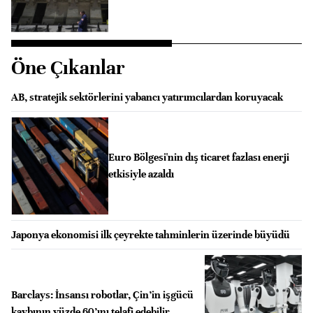
Öne Çıkanlar
AB, stratejik sektörlerini yabancı yatırımcılardan koruyacak
Euro Bölgesi'nin dış ticaret fazlası enerji
etkisiyle azaldı
Japonya ekonomisi ilk çeyrekte tahminlerin üzerinde büyüdü
Barclays: İnsansı robotlar, Çin’in işgücü
kaybının yüzde 60’ını telafi edebilir