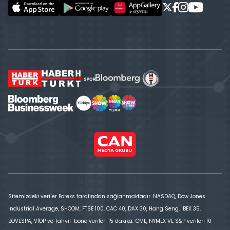
Sitemizdeki veriler Foreks tarafından sağlanmaktadır. NASDAQ, Dow Jones
Industrial Average, SHCOM, FTSE 100, CAC 40, DAX 30, Hang Seng, IBEX 35,
BOVESPA, VİOP ve Tahvil-bono verileri 15 dakika; CME, NYMEX VE S&P verileri 10