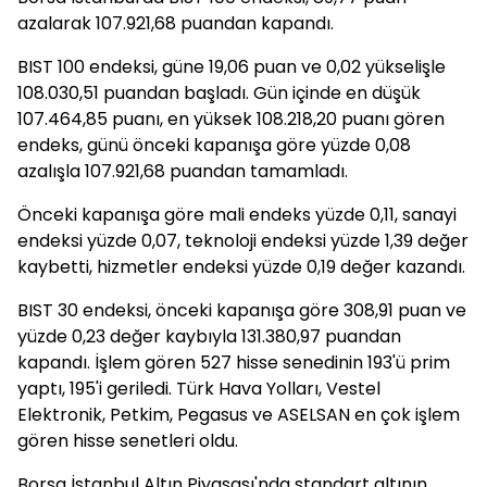
azalarak 107.921,68 puandan kapandı.
BIST 100 endeksi, güne 19,06 puan ve 0,02 yükselişle
108.030,51 puandan başladı. Gün içinde en düşük
107.464,85 puanı, en yüksek 108.218,20 puanı gören
endeks, günü önceki kapanışa göre yüzde 0,08
azalışla 107.921,68 puandan tamamladı.
Önceki kapanışa göre mali endeks yüzde 0,11, sanayi
endeksi yüzde 0,07, teknoloji endeksi yüzde 1,39 değer
kaybetti, hizmetler endeksi yüzde 0,19 değer kazandı.
BIST 30 endeksi, önceki kapanışa göre 308,91 puan ve
yüzde 0,23 değer kaybıyla 131.380,97 puandan
kapandı. İşlem gören 527 hisse senedinin 193'ü prim
yaptı, 195'i geriledi. Türk Hava Yolları, Vestel
Elektronik, Petkim, Pegasus ve ASELSAN en çok işlem
gören hisse senetleri oldu.
Borsa İstanbul Altın Piyasası'nda standart altının