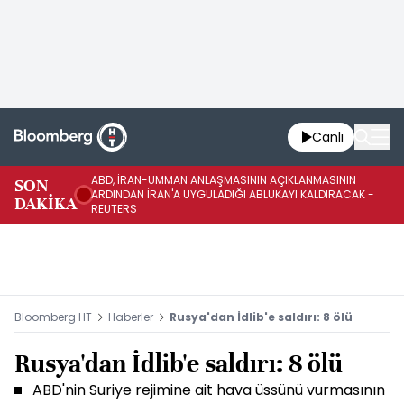
Canlı
ABD, İRAN-UMMAN ANLAŞMASININ AÇIKLANMASININ
AB
SON
ARDINDAN İRAN'A UYGULADIĞI ABLUKAYI KALDIRACAK -
GE
DAKİKA
REUTERS
UY
Bloomberg HT
Haberler
Rusya'dan İdlib'e saldırı: 8 ölü
Rusya'dan İdlib'e saldırı: 8 ölü
ABD'nin Suriye rejimine ait hava üssünü vurmasının