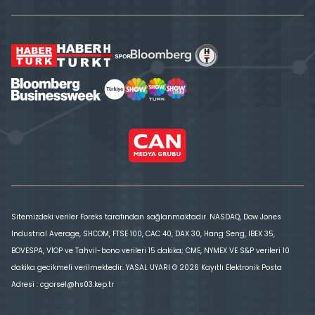
Sitemizdeki veriler Foreks tarafından sağlanmaktadır. NASDAQ, Dow Jones
Industrial Average, SHCOM, FTSE 100, CAC 40, DAX 30, Hang Seng, IBEX 35,
BOVESPA, VİOP ve Tahvil-bono verileri 15 dakika; CME, NYMEX VE S&P verileri 10
dakika gecikmeli verilmektedir. YASAL UYARI © 2026 Kayıtlı Elektronik Posta
Adresi : cgorsel@hs03.kep.tr