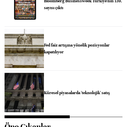
Bloomberg Businessweek Türkiye'nin 139.
sayısı çıktı
Fed faiz artışına yönelik pozisyonlar
kapatılıyor
Küresel piyasalarda 'teknolojik' satış
Öne Çıkanlar