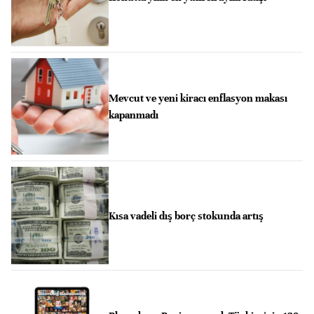
Mevcut ve yeni kiracı enflasyon makası
kapanmadı
Kısa vadeli dış borç stokunda artış