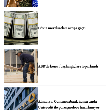
Döviz mevduatları artışa geçti
ABD'de konut başlangıçları toparlandı
Almanya, Commerzbank konusunda
Unicredit ile görüşmelere hazırlanıyor