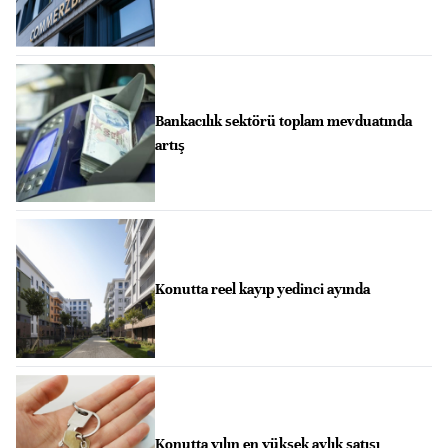
Bankacılık sektörü toplam mevduatında
artış
Konutta reel kayıp yedinci ayında
Konutta yılın en yüksek aylık satışı