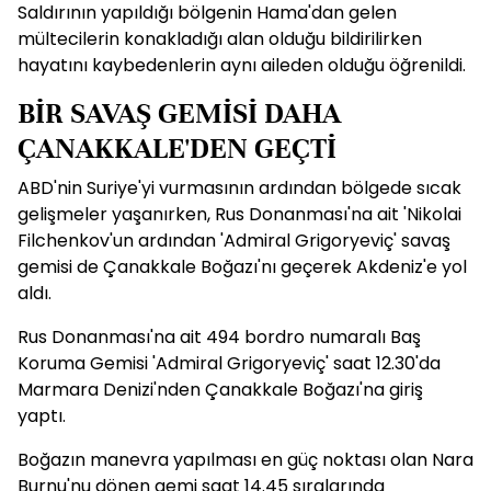
Saldırının yapıldığı bölgenin Hama'dan gelen
mültecilerin konakladığı alan olduğu bildirilirken
hayatını kaybedenlerin aynı aileden olduğu öğrenildi.
BİR SAVAŞ GEMİSİ DAHA
ÇANAKKALE'DEN GEÇTİ
ABD'nin Suriye'yi vurmasının ardından bölgede sıcak
gelişmeler yaşanırken, Rus Donanması'na ait 'Nikolai
Filchenkov'un ardından 'Admiral Grigoryeviç' savaş
gemisi de Çanakkale Boğazı'nı geçerek Akdeniz'e yol
aldı.
Rus Donanması'na ait 494 bordro numaralı Baş
Koruma Gemisi 'Admiral Grigoryeviç' saat 12.30'da
Marmara Denizi'nden Çanakkale Boğazı'na giriş
yaptı.
Boğazın manevra yapılması en güç noktası olan Nara
Burnu'nu dönen gemi saat 14.45 sıralarında