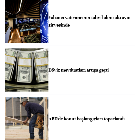
Yabancı yatırımcının tahvil alımı altı ayın
zirvesinde
Döviz mevduatları artışa geçti
ABD'de konut başlangıçları toparlandı