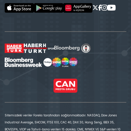
Sitemizdeki veriler Foreks tarafından sağlanmaktadır. NASDAQ, Dow Jones
Industrial Average, SHCOM, FTSE 100, CAC 40, DAX 30, Hang Seng, IBEX 35,
BOVESPA, VİOP ve Tahvil-bono verileri 15 dakika; CME, NYMEX VE S&P verileri 10