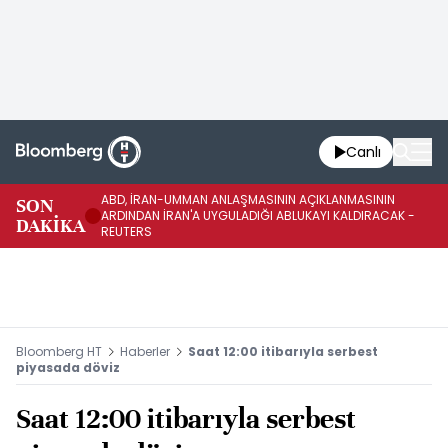
Canlı
ABD, İRAN-UMMAN ANLAŞMASININ AÇIKLANMASININ
AB
SON
ARDINDAN İRAN'A UYGULADIĞI ABLUKAYI KALDIRACAK -
GE
DAKİKA
REUTERS
UY
Bloomberg HT
Haberler
Saat 12:00 itibarıyla serbest
piyasada döviz
Saat 12:00 itibarıyla serbest