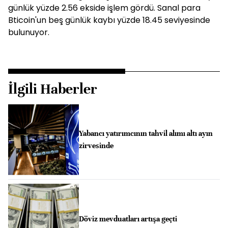
günlük yüzde 2.56 ekside işlem gördü. Sanal para
Bticoin'un beş günlük kaybı yüzde 18.45 seviyesinde
bulunuyor.
İlgili Haberler
Yabancı yatırımcının tahvil alımı altı ayın
zirvesinde
Döviz mevduatları artışa geçti