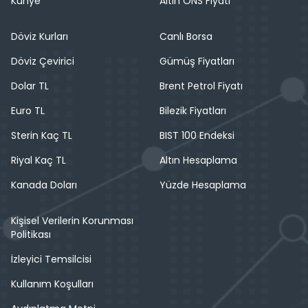
Künye
Altın ONS Fiyatı
Döviz Kurları
Canlı Borsa
Döviz Çevirici
Gümüş Fiyatları
Dolar TL
Brent Petrol Fiyatı
Euro TL
Bilezik Fiyatları
Sterin Kaç TL
BIST 100 Endeksi
Riyal Kaç TL
Altın Hesaplama
Kanada Doları
Yüzde Hesaplama
Kişisel Verilerin Korunması
Politikası
İzleyici Temsilcisi
Kullanım Koşulları