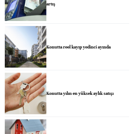
artış
Konutta reel kayıp yedinci ayında
Konutta yılın en yüksek aylık satışı