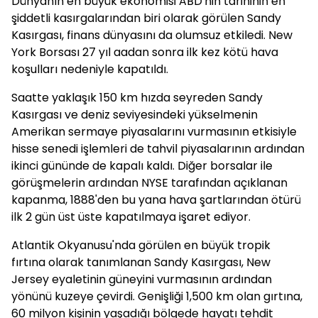
Dünyanın en büyük ekonomisi ABD'nin tarihinin en
şiddetli kasırgalarından biri olarak görülen Sandy
Kasırgası, finans dünyasını da olumsuz etkiledi. New
York Borsası 27 yıl aadan sonra ilk kez kötü hava
koşulları nedeniyle kapatıldı.
Saatte yaklaşık 150 km hızda seyreden Sandy
Kasırgası ve deniz seviyesindeki yükselmenin
Amerikan sermaye piyasalarını vurmasının etkisiyle
hisse senedi işlemleri de tahvil piyasalarının ardından
ikinci gününde de kapalı kaldı. Diğer borsalar ile
görüşmelerin ardından NYSE tarafından açıklanan
kapanma, 1888'den bu yana hava şartlarından ötürü
ilk 2 gün üst üste kapatılmaya işaret ediyor.
Atlantik Okyanusu'nda görülen en büyük tropik
fırtına olarak tanımlanan Sandy Kasırgası, New
Jersey eyaletinin güneyini vurmasının ardından
yönünü kuzeye çevirdi. Genişliği 1,500 km olan gırtına,
60 milyon kişinin yaşadığı bölgede hayatı tehdit