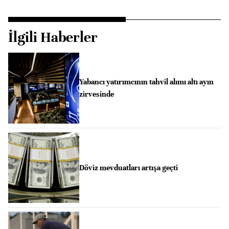
İlgili Haberler
Yabancı yatırımcının tahvil alımı altı ayın
zirvesinde
Döviz mevduatları artışa geçti