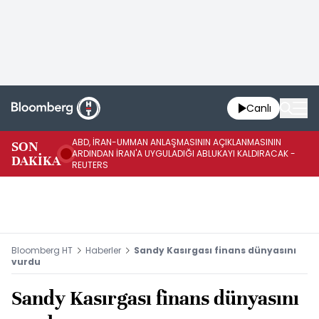
Canlı
ABD, İRAN-UMMAN ANLAŞMASININ AÇIKLANMASININ
AB
SON
ARDINDAN İRAN'A UYGULADIĞI ABLUKAYI KALDIRACAK -
GE
DAKİKA
REUTERS
UY
Bloomberg HT
Haberler
Sandy Kasırgası finans dünyasını
vurdu
Sandy Kasırgası finans dünyasını