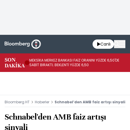
Canlı
SON
MEKSİKA MERKEZ BANKASI FAİZ ORANINI YÜZDE 6,50'DE
OY
DAKİKA
SABİT BIRAKTI; BEKLENTİ YÜZDE 6,50
AÇ
Bloomberg HT
Haberler
Schnabel’den AMB faiz artışı sinyali
Schnabel'den AMB faiz artışı
sinyali