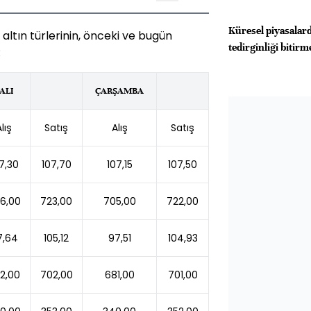
Küresel piyasalard
 altın türlerinin, önceki ve bugün
tedirginliği bitirm
:
ALI
ÇARŞAMBA
lış
Satış
Alış
Satış
7,30
107,70
107,15
107,50
6,00
723,00
705,00
722,00
7,64
105,12
97,51
104,93
2,00
702,00
681,00
701,00