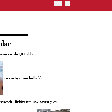
ABD HAZİNE BAKANLIĞI, 
nlar
asyon yüzde 1,94 oldu
Kira artış oranı belli oldu
sweek Türkiye'nin 125. sayısı çıktı