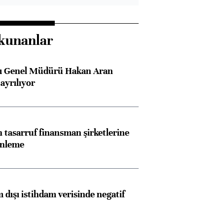
kunanlar
sı Genel Müdürü Hakan Aran
ayrılıyor
tasarruf finansman şirketlerine
enleme
Almanya, Commerzbank
Ba
konusunda Unicredit ile
me
görüşmelere hazırlanıyor
 dışı istihdam verisinde negatif