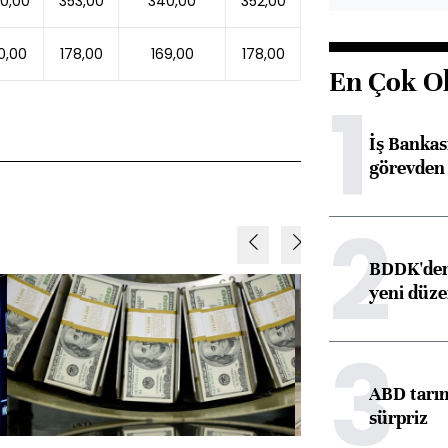
0,00
353,00
340,00
352,00
0,00
178,00
169,00
178,00
En Çok O
1
İş Banka
görevden 
2
BDDK'den 
yeni düz
3
ABD tarım
sürpriz