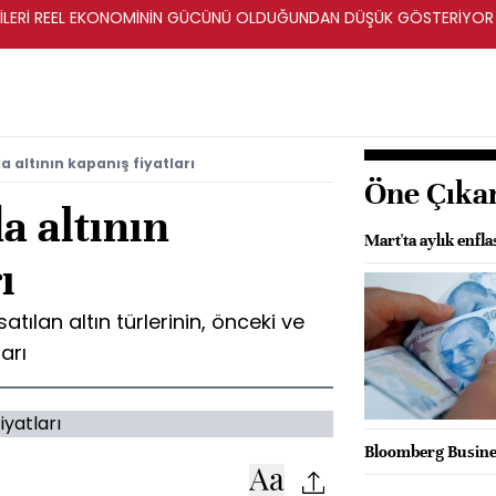
ERİLERİ REEL EKONOMİNİN GÜCÜNÜ OLDUĞUNDAN DÜŞÜK GÖSTERİYOR
 altının kapanış fiyatları
Öne Çıka
a altının
Mart'ta aylık enfl
ı
atılan altın türlerinin, önceki ve
arı
Bloomberg Busines