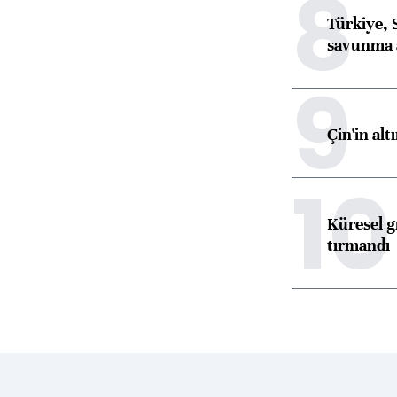
8
Türkiye, 
savunma 
9
Çin'in alt
10
Küresel gı
tırmandı