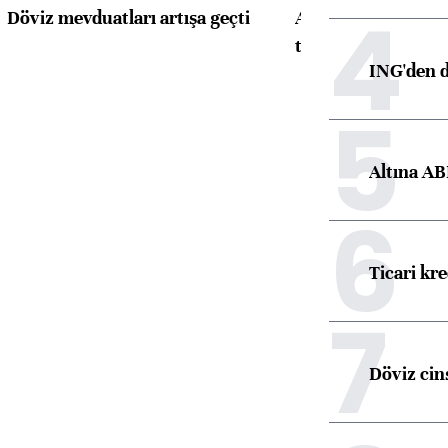
4
Döviz mevduatları artışa geçti
ABD'de konut başla
toparlandı
ING'den d
5
Altına AB
6
Ticari kr
7
Döviz cins