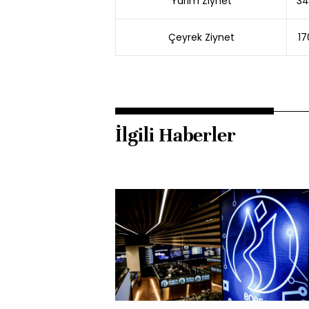
Yarım Ziynet
34
Çeyrek Ziynet
17
İlgili Haberler