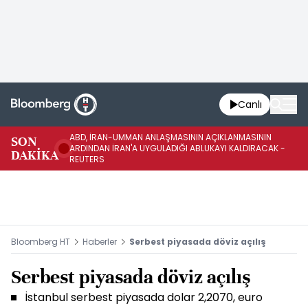
Canlı
ABD, İRAN-UMMAN ANLAŞMASININ AÇIKLANMASININ
AB
SON
ARDINDAN İRAN'A UYGULADIĞI ABLUKAYI KALDIRACAK -
GE
DAKİKA
REUTERS
UY
Bloomberg HT
Haberler
Serbest piyasada döviz açılış
Serbest piyasada döviz açılış
İstanbul serbest piyasada dolar 2,2070, euro