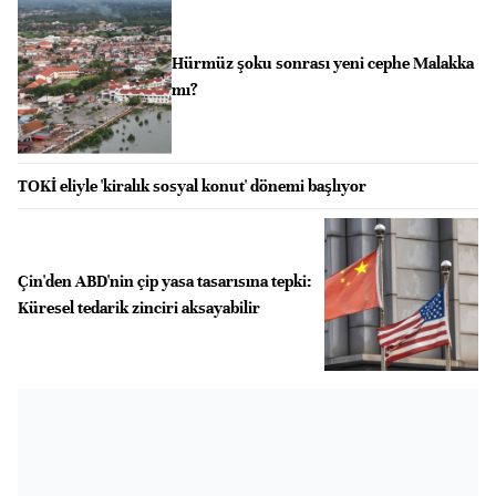
Hürmüz şoku sonrası yeni cephe Malakka
mı?
TOKİ eliyle 'kiralık sosyal konut' dönemi başlıyor
Çin'den ABD'nin çip yasa tasarısına tepki:
Küresel tedarik zinciri aksayabilir