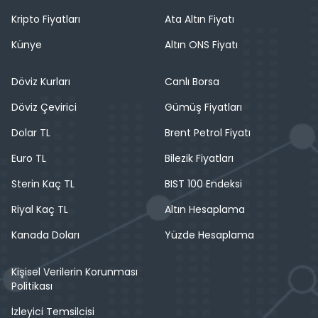
Kripto Fiyatları
Ata Altın Fiyatı
Künye
Altın ONS Fiyatı
Döviz Kurları
Canlı Borsa
Döviz Çevirici
Gümüş Fiyatları
Dolar TL
Brent Petrol Fiyatı
Euro TL
Bilezik Fiyatları
Sterin Kaç TL
BIST 100 Endeksi
Riyal Kaç TL
Altın Hesaplama
Kanada Doları
Yüzde Hesaplama
Kişisel Verilerin Korunması
Politikası
İzleyici Temsilcisi