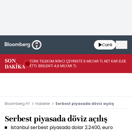
Canlı
SON
TÜRK TELEKOM İKİNCİ ÇEYREKTE 6 MİLYAR TL NET KAR ELDE
AB
DAKİKA
ETTİ; BEKLENTİ 4,9 MİLYAR TL
İR
Bloomberg HT
Haberler
Serbest piyasada döviz açılış
Serbest piyasada döviz açılış
İstanbul serbest piyasada dolar 2.2400, euro