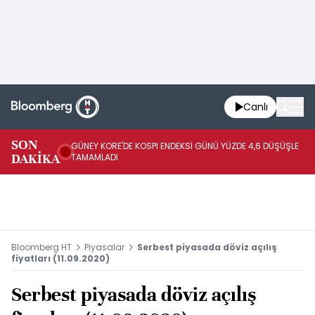
Canlı
JA
SON
GÜNEY KORE'DE KOSPI ENDEKSİ GÜNÜ YÜZDE 4,6 DÜŞÜŞLE
YÜ
DAKİKA
TAMAMLADI
TA
Bloomberg HT
Piyasalar
Serbest piyasada döviz açılış
fiyatları (11.09.2020)
Serbest piyasada döviz açılış