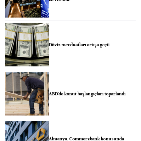
Döviz mevduatları artışa geçti
ABD'de konut başlangıçları toparlandı
Almanya, Commerzbank konusunda