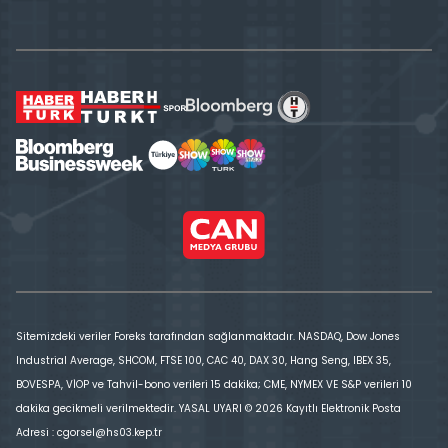
Sitemizdeki veriler Foreks tarafından sağlanmaktadır. NASDAQ, Dow Jones
Industrial Average, SHCOM, FTSE 100, CAC 40, DAX 30, Hang Seng, IBEX 35,
BOVESPA, VİOP ve Tahvil-bono verileri 15 dakika; CME, NYMEX VE S&P verileri 10
dakika gecikmeli verilmektedir. YASAL UYARI © 2026 Kayıtlı Elektronik Posta
Adresi : cgorsel@hs03.kep.tr