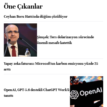
Öne Çıkanlar
Ceyhan Boru Hattı'nda düğüm çözülüyor
Şimşek: Ters dolarizasyon sürecinde
önemli mesafe katettik
Yapay zeka faturası: Microsoft'un karbon emisyonu yüzde 25
arttı
OpenAI, GPT-5.6 destekli ChatGPT Work'ü
tanıttı