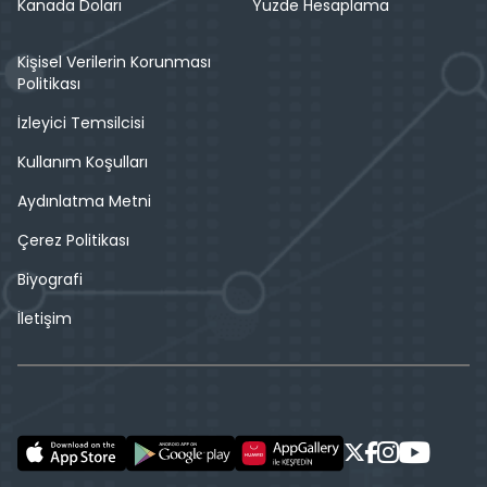
Kanada Doları
Yüzde Hesaplama
Kişisel Verilerin Korunması
Politikası
İzleyici Temsilcisi
Kullanım Koşulları
Aydınlatma Metni
Çerez Politikası
Biyografi
İletişim