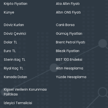
Kripto Fiyatları
Ata Altın Fiyatı
Künye
Altın ONS Fiyatı
Döviz Kurları
Canlı Borsa
Döviz Çevirici
Gümüş Fiyatları
Dolar TL
Brent Petrol Fiyatı
Euro TL
Bilezik Fiyatları
Sterin Kaç TL
BIST 100 Endeksi
Riyal Kaç TL
Altın Hesaplama
Kanada Doları
Yüzde Hesaplama
Kişisel Verilerin Korunması
Politikası
İzleyici Temsilcisi