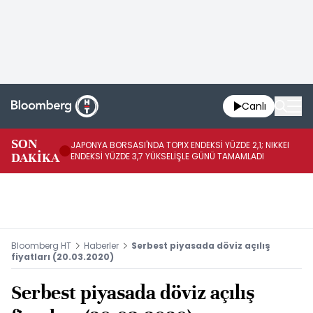
Canlı
SON
JAPONYA BORSASI'NDA TOPIX ENDEKSİ YÜZDE 2,1; NIKKEI
Vİ
DAKİKA
ENDEKSİ YÜZDE 3,7 YÜKSELİŞLE GÜNÜ TAMAMLADI
Bİ
Bloomberg HT
Haberler
Serbest piyasada döviz açılış
fiyatları (20.03.2020)
Serbest piyasada döviz açılış