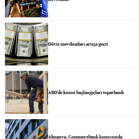
Döviz mevduatları artışa geçti
ABD'de konut başlangıçları toparlandı
Almanya, Commerzbank konusunda