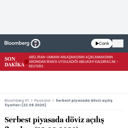
Canlı
ABD, İRAN-UMMAN ANLAŞMASININ AÇIKLANMASININ
AB
SON
ARDINDAN İRAN'A UYGULADIĞI ABLUKAYI KALDIRACAK -
GE
DAKİKA
REUTERS
UY
Bloomberg HT
Piyasalar
Serbest piyasada döviz açılış
fiyatları (22.09.2020)
Serbest piyasada döviz açılış