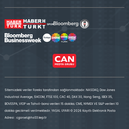
Sitemizdeki veriler Foreks tarafından sağlanmaktadır. NASDAQ, Dow Jones
Industrial Average, SHCOM, FTSE 100, CAC 40, DAX 30, Hang Seng, IBEX 35,
BOVESPA, VİOP ve Tahvil-bono verileri 15 dakika; CME, NYMEX VE S&P verileri 10
dakika gecikmeli verilmektedir. YASAL UYARI © 2026 Kayıtlı Elektronik Posta
Adresi : cgorsel@hs03.kep.tr