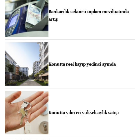
Bankacılık sektörü toplam mevduatında
artış
Konutta reel kayıp yedinci ayında
Konutta yılın en yüksek aylık satışı