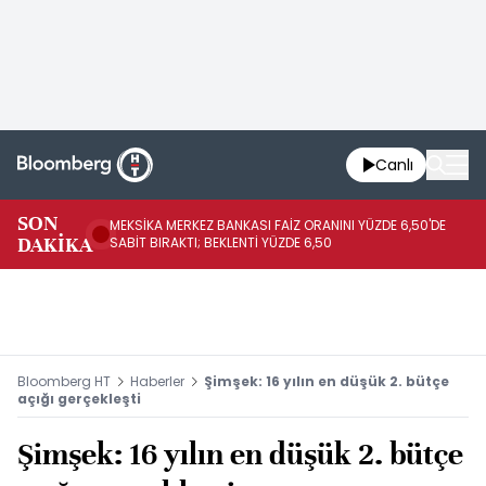
Canlı
SON
MEKSİKA MERKEZ BANKASI FAİZ ORANINI YÜZDE 6,50'DE
OY
DAKİKA
SABİT BIRAKTI; BEKLENTİ YÜZDE 6,50
AÇ
Bloomberg HT
Haberler
Şimşek: 16 yılın en düşük 2. bütçe
açığı gerçekleşti
Şimşek: 16 yılın en düşük 2. bütçe