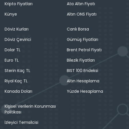
Kripto Fiyatları
Ata Altın Fiyatı
Künye
Altın ONS Fiyatı
Döviz Kurları
Canlı Borsa
Döviz Çevirici
Gümüş Fiyatları
Dolar TL
Brent Petrol Fiyatı
Euro TL
Bilezik Fiyatları
Sterin Kaç TL
BIST 100 Endeksi
Riyal Kaç TL
Altın Hesaplama
Kanada Doları
Yüzde Hesaplama
Kişisel Verilerin Korunması
Politikası
İzleyici Temsilcisi