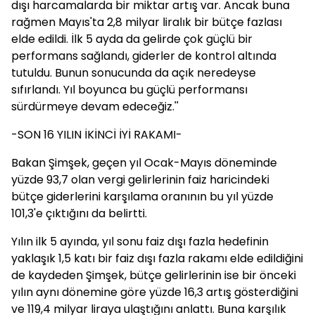
dışı harcamalarda bir miktar artış var. Ancak buna
rağmen Mayıs'ta 2,8 milyar liralık bir bütçe fazlası
elde edildi. İlk 5 ayda da gelirde çok güçlü bir
performans sağlandı, giderler de kontrol altında
tutuldu. Bunun sonucunda da açık neredeyse
sıfırlandı. Yıl boyunca bu güçlü performansı
sürdürmeye devam edeceğiz.''
-SON 16 YILIN İKİNCİ İYİ RAKAMI-
Bakan Şimşek, geçen yıl Ocak-Mayıs döneminde
yüzde 93,7 olan vergi gelirlerinin faiz haricindeki
bütçe giderlerini karşılama oranının bu yıl yüzde
101,3'e çıktığını da belirtti.
Yılın ilk 5 ayında, yıl sonu faiz dışı fazla hedefinin
yaklaşık 1,5 katı bir faiz dışı fazla rakamı elde edildiğini
de kaydeden Şimşek, bütçe gelirlerinin ise bir önceki
yılın aynı dönemine göre yüzde 16,3 artış gösterdiğini
ve 119,4 milyar liraya ulaştığını anlattı. Buna karşılık