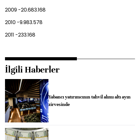
2009 -20.683.168
2010 -9.983.578
2011 -233.168
İlgili Haberler
Yabancı yatırımcının tahvil alımı altı ayın
zirvesinde