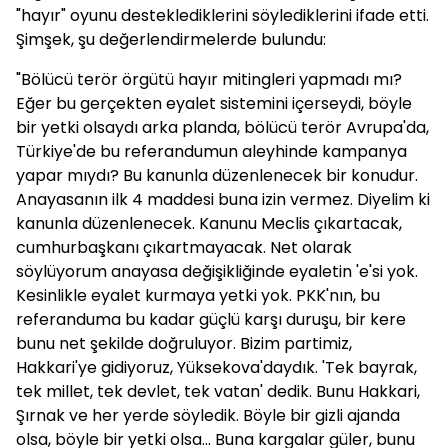
"hayır" oyunu desteklediklerini söylediklerini ifade etti.
Şimşek, şu değerlendirmelerde bulundu:
"Bölücü terör örgütü hayır mitingleri yapmadı mı?
Eğer bu gerçekten eyalet sistemini içerseydi, böyle
bir yetki olsaydı arka planda, bölücü terör Avrupa'da,
Türkiye'de bu referandumun aleyhinde kampanya
yapar mıydı? Bu kanunla düzenlenecek bir konudur.
Anayasanın ilk 4 maddesi buna izin vermez. Diyelim ki
kanunla düzenlenecek. Kanunu Meclis çıkartacak,
cumhurbaşkanı çıkartmayacak. Net olarak
söylüyorum anayasa değişikliğinde eyaletin 'e'si yok.
Kesinlikle eyalet kurmaya yetki yok. PKK'nın, bu
referanduma bu kadar güçlü karşı duruşu, bir kere
bunu net şekilde doğruluyor. Bizim partimiz,
Hakkari'ye gidiyoruz, Yüksekova'daydık. 'Tek bayrak,
tek millet, tek devlet, tek vatan' dedik. Bunu Hakkari,
Şırnak ve her yerde söyledik. Böyle bir gizli ajanda
olsa, böyle bir yetki olsa... Buna kargalar güler, bunu