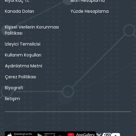
Riyal Kaç TL
Altın Hesaplama
Kanada Doları
Yüzde Hesaplama
Kişisel Verilerin Korunması
Politikası
İzleyici Temsilcisi
Kullanım Koşulları
Aydınlatma Metni
Çerez Politikası
Biyografi
İletişim