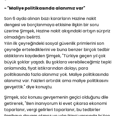
- "Maliye politikasında alanımız var"
Son 6 ayda alınan bazı kararların Hazine nakit
dengesi ve borçlanmaya etkisine ilişkin bir soru
üzerine Şimşek, Hazine nakit akışındaki artışın sürpriz
olmadığını belirtti.
Yılın ilk çeyreğindeki sosyal güvenlik primlerini son
çeyreğe ertelediklerini ve buna benzer birçok tedbir
aldıklarını kaydeden Şimşek, "Türkiye geçen yıl çok
büyük şoklar yaşadı. Bu şoklara verebileceğimiz tepki
anlamında, fiyat istikrarından dolayı, para
politikasında fazla alanımız yok. Maliye politikasında
alanımız var. Faizleri artırdık ama maliye politikasını
gevşettik." diye konuştu.
Şimşek, söz konusu gevşemenin geçici olduğunu dile
getirerek, "Ben inanıyorum ki evet çıkarsa ekonomi
toparlanır, vergi gelirleri toparlanır, bu tedbirler
ilanihaye devam etmez ve yılın ikinci yarısında bütçe