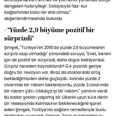
dengeleri hızla iyileşir. Dolayısıyla faiz-kur
bağlamında kalıcı bir etki olmaz."
değerlendirmesinde bulundu
- "Yüzde 2,9 büyüme pozitif bir
sürprizdi"
Şimşek, "Türkiye'nin 2016'da yüzde 2,9 büyümesinin
sürpriz olup olmadığı" yönündeki soruya, "Evet, benim
için de pozitif bir sürprizdi, daha düşük bekliyorduk.
Sürpriz nereden kaynaklandı? 0,4 puanlık geriye
doğru bir revizyon var. Biraz da stoklardaki artış
beklediğimizden daha güçlüydü. Aslında yüzde 2
civarında bir rakam bekleniyordu, yüzde 3 civarında
bir rakam çıktı. Oldukça iyi bir rakam." yanıtını verdi.
Bu kadar şokları yaşamış bir ülkenin uzun süre derin
bir resesyonda kalmasının bekleneceğine işaret
eden Şimşek, Türkiye'nin sağlam temelleriyle bunu
atlattığını vurguladı. Şimşek, "Esas gündemimiz şu,