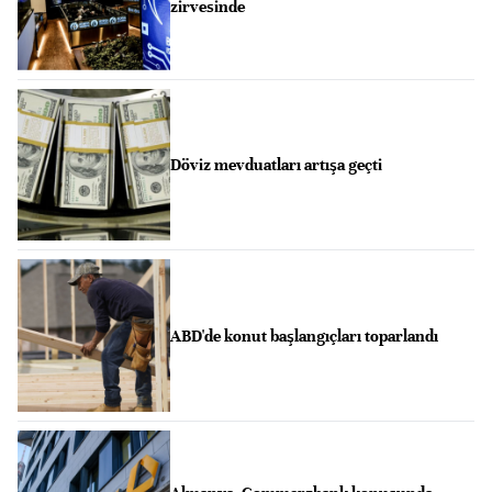
zirvesinde
Döviz mevduatları artışa geçti
ABD'de konut başlangıçları toparlandı