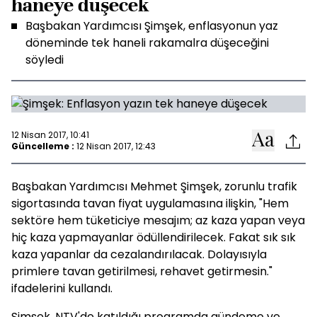
haneye düşecek
Başbakan Yardımcısı Şimşek, enflasyonun yaz
döneminde tek haneli rakamalra düşeceğini
söyledi
12 Nisan 2017, 10:41
Güncelleme :
12 Nisan 2017, 12:43
Başbakan Yardımcısı Mehmet Şimşek, zorunlu trafik
sigortasında tavan fiyat uygulamasına ilişkin, "Hem
sektöre hem tüketiciye mesajım; az kaza yapan veya
hiç kaza yapmayanlar ödüllendirilecek. Fakat sık sık
kaza yapanlar da cezalandırılacak. Dolayısıyla
primlere tavan getirilmesi, rehavet getirmesin."
ifadelerini kullandı.
Şimşek, NTV'de katıldığı programda gündeme ve