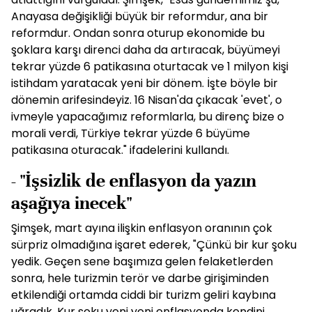
Anayasa değişikliği büyük bir reformdur, ana bir
reformdur. Ondan sonra oturup ekonomide bu
şoklara karşı direnci daha da artıracak, büyümeyi
tekrar yüzde 6 patikasına oturtacak ve 1 milyon kişi
istihdam yaratacak yeni bir dönem. İşte böyle bir
dönemin arifesindeyiz. 16 Nisan'da çıkacak 'evet', o
ivmeyle yapacağımız reformlarla, bu direnç bize o
morali verdi, Türkiye tekrar yüzde 6 büyüme
patikasına oturacak." ifadelerini kullandı.
- "İşsizlik de enflasyon da yazın
aşağıya inecek"
Şimşek, mart ayına ilişkin enflasyon oranının çok
sürpriz olmadığına işaret ederek, "Çünkü bir kur şoku
yedik. Geçen sene başımıza gelen felaketlerden
sonra, hele turizmin terör ve darbe girişiminden
etkilendiği ortamda ciddi bir turizm geliri kaybına
uğradık. Kur şoku yeni yeni enflasyonda kendini