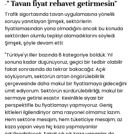
-" Tavan fiyat rehavet getirmesin"
Trafik sigortasında tavan uygulamasına yönelik
soruyu yanıtlayan Şimşek, sektörlerin
fiyatlamasından yana olmadığını ancak bu konuda
sektörden olumlu tepkiyi alamadıklarını söyledi.
Şimşek, şöyle devam etti:
"Türkiye'yi iller bazında 8 kategoriye böldük. Yıl
sonuna kadar düşünüyoruz, geçici bir tedbir olabilir
fakat sonrasında da tekrar bakacağız. Açık
söylüyorum, sektörün artan öngörülebilirlik
çerçevesinde daha makul bir fiyatlamaya gideceğini
ümit ediyorum. Sektörün sürdürülebilirliği, makul bir
sermaye getirisi esastır. Kesinlikle siyasi bir
perspektifle bu fiyatlamayı yapmıyoruz. Geniş
kitleleri ilgilendiriyor ama rasyonel olmamız lazım.
Hem sektöre mesajım, hem tüketiciye mesajım; az
kaza yapan veya hiç kaza yapmayanlar
ödüllendirilecek. Fakat sık sık kaza yapanlar da