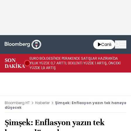
Canlı
EURO BÖLGESİ'NDE PERAKENDE SATIŞLAR HAZİRAN'DA
EU
SON
YILLIK YÜZDE 0,7 ARTTI; BEKLENTİ YÜZDE 1 ARTIŞ, ÖNCEKİ
AY
DAKİKA
YÜZDE 1,9 ARTIŞ
ÖN
Bloomberg HT
Haberler
Şimşek: Enflasyon yazın tek haneye
düşecek
Şimşek: Enflasyon yazın tek