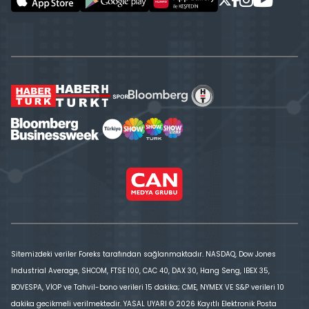
Sitemizdeki veriler Foreks tarafından sağlanmaktadır. NASDAQ, Dow Jones
Industrial Average, SHCOM, FTSE 100, CAC 40, DAX 30, Hang Seng, IBEX 35,
BOVESPA, VİOP ve Tahvil-bono verileri 15 dakika; CME, NYMEX VE S&P verileri 10
dakika gecikmeli verilmektedir. YASAL UYARI © 2026 Kayıtlı Elektronik Posta