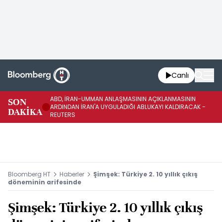
Canlı
ABD, İRAN-UMMAN ANLAŞMASININ AÇIKLANMASININ
AB
SON
ARDINDAN İRAN'A UYGULADIĞI ABLUKAYI KALDIRACAK -
GE
DAKİKA
REUTERS
UY
Bloomberg HT
Haberler
Şimşek: Türkiye 2. 10 yıllık çıkış
döneminin arifesinde
Şimşek: Türkiye 2. 10 yıllık çıkış