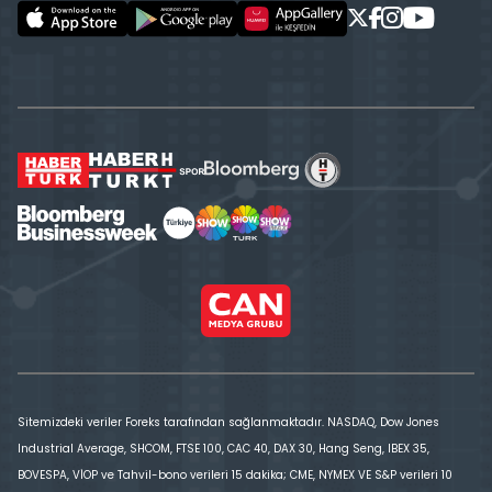
Sitemizdeki veriler Foreks tarafından sağlanmaktadır. NASDAQ, Dow Jones
Industrial Average, SHCOM, FTSE 100, CAC 40, DAX 30, Hang Seng, IBEX 35,
BOVESPA, VİOP ve Tahvil-bono verileri 15 dakika; CME, NYMEX VE S&P verileri 10