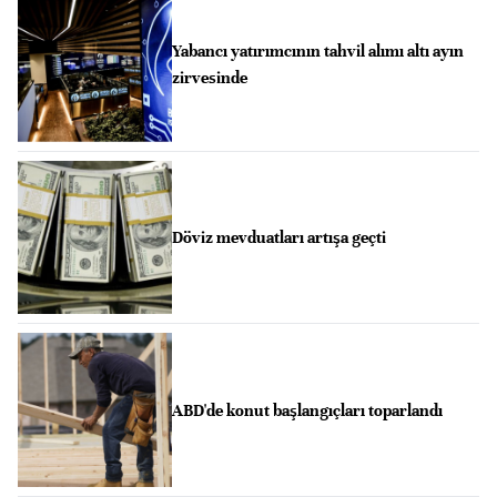
Yabancı yatırımcının tahvil alımı altı ayın
zirvesinde
Döviz mevduatları artışa geçti
ABD'de konut başlangıçları toparlandı