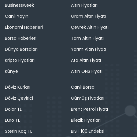
Businessweek
Altın Fiyatları
Canlı Yayın
Gram Altın Fiyatı
Ekonomi Haberleri
Çeyrek Altın Fiyatı
Borsa Haberleri
Tam Altın Fiyatı
Dünya Borsaları
Yarım Altın Fiyatı
Kripto Fiyatları
Ata Altın Fiyatı
Künye
Altın ONS Fiyatı
Döviz Kurları
Canlı Borsa
Döviz Çevirici
Gümüş Fiyatları
Dolar TL
Brent Petrol Fiyatı
Euro TL
Bilezik Fiyatları
Sterin Kaç TL
BIST 100 Endeksi