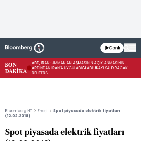
Canlı
ABD, İRAN-UMMAN ANLAŞMASININ AÇIKLANMASININ
AB
SON
ARDINDAN İRAN'A UYGULADIĞI ABLUKAYI KALDIRACAK -
GE
DAKİKA
REUTERS
UY
Bloomberg HT
Enerji
Spot piyasada elektrik fiyatları
(12.02.2018)
Spot piyasada elektrik fiyatları