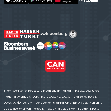
Sitemizdeki veriler Foreks tarafından sağlanmaktadır. NASDAQ, Dow Jones
Industrial Average, SHCOM, FTSE 100, CAC 40, DAX 30, Hang Seng, IBEX 35,
BOVESPA, VİOP ve Tahvil-bono verileri 15 dakika; CME, NYMEX VE S&P verileri 10
dakika gecikmeli verilmektedir. YASAL UYARI © 2026 Kayıtlı Elektronik Posta