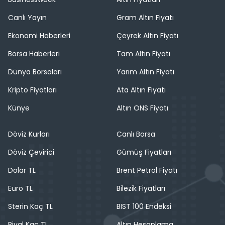
Canlı Yayın
Gram Altın Fiyatı
Ekonomi Haberleri
Çeyrek Altın Fiyatı
Borsa Haberleri
Tam Altın Fiyatı
Dünya Borsaları
Yarım Altın Fiyatı
Kripto Fiyatları
Ata Altın Fiyatı
Künye
Altın ONS Fiyatı
Döviz Kurları
Canlı Borsa
Döviz Çevirici
Gümüş Fiyatları
Dolar TL
Brent Petrol Fiyatı
Euro TL
Bilezik Fiyatları
Sterin Kaç TL
BIST 100 Endeksi
Riyal Kaç TL
Altın Hesaplama