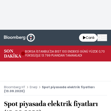
Canlı
SON
BORSA İSTANBUL'DA BIST 100 ENDEKSİ GÜNÜ YÜZDE 0,70
AB
DAKİKA
YÜKSELİŞLE 13.799 PUANDAN TAMAMLADI
AR
Bloomberg HT
Enerji
Spot piyasada elektrik fiyatları
(13.09.2020)
Spot piyasada elektrik fiyatları