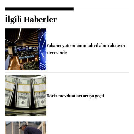
İlgili Haberler
Yabancı yatırımcının tahvil alımı altı ayın
zirvesinde
Döviz mevduatları artışa geçti