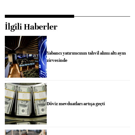
İlgili Haberler
Yabancı yatırımcının tahvil alımı altı ayın
zirvesinde
Döviz mevduatları artışa geçti