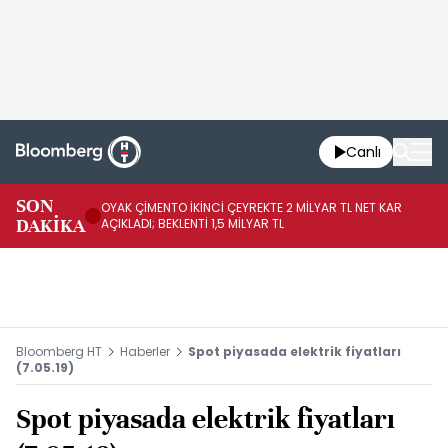
Canlı
İR
SON
OYAK ÇİMENTO İKİNCİ ÇEYREKTE 2 MİLYAR TL NET KAR
YÖ
DAKİKA
AÇIKLADI; BEKLENTİ 1,5 MİLYAR TL
OL
Bloomberg HT
Haberler
Spot piyasada elektrik fiyatları
(7.05.19)
Spot piyasada elektrik fiyatları