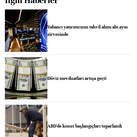
İlgili Haberler
Yabancı yatırımcının tahvil alımı altı ayın
zirvesinde
Döviz mevduatları artışa geçti
ABD'de konut başlangıçları toparlandı