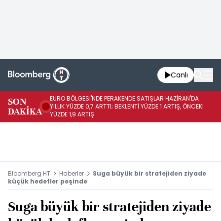
Canlı
EURO BÖLGESİ'NDE PERAKENDE SATIŞLAR HAZİRAN'DA
EU
SON
YILLIK YÜZDE 0,7 ARTTI; BEKLENTİ YÜZDE 1 ARTIŞ, ÖNCEKİ
AY
DAKİKA
YÜZDE 1,9 ARTIŞ
ÖN
Bloomberg HT
Haberler
Suga büyük bir stratejiden ziyade
küçük hedefler peşinde
Suga büyük bir stratejiden ziyade