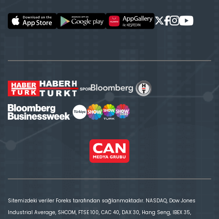
Sitemizdeki veriler Foreks tarafından sağlanmaktadır. NASDAQ, Dow Jones
Industrial Average, SHCOM, FTSE 100, CAC 40, DAX 30, Hang Seng, IBEX 35,