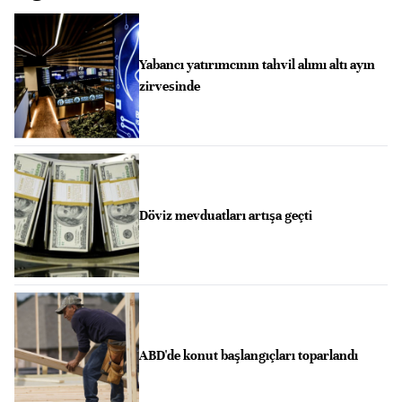
Yabancı yatırımcının tahvil alımı altı ayın
zirvesinde
Döviz mevduatları artışa geçti
ABD'de konut başlangıçları toparlandı