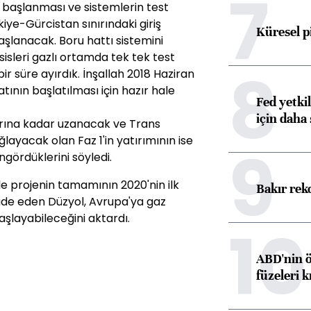
7
 başlanması ve sistemlerin test
iye-Gürcistan sınırındaki giriş
Küresel p
şlanacak. Boru hattı sistemini
sisleri gazlı ortamda tek tek test
8
bir süre ayırdık. İnşallah 2018 Haziran
tının başlatılması için hazır hale
Fed yetki
için daha 
nırına kadar uzanacak ve Trans
layacak olan Faz 1'in yatırımının ise
9
gördüklerini söyledi.
yle projenin tamamının 2020'nin ilk
Bakır rek
de eden Düzyol, Avrupa'ya gaz
şlayabileceğini aktardı.
10
ABD'nin ö
füzeleri k