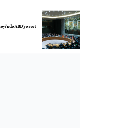
yi'nde ABD'ye sert