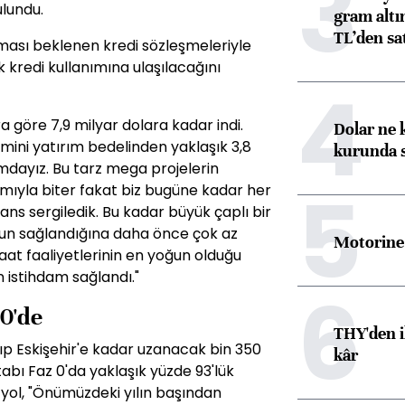
3
lundu.
gram altı
TL’den sat
ası beklenen kredi sözleşmeleriyle
k kredi kullanımına ulaşılacağını
4
 göre 7,9 milyar dolara kadar indi.
Dolar ne 
mini yatırım bedelinden yaklaşık 3,8
kurunda 
mdayız. Bu tarz mega projelerin
5
ımıyla biter fakat biz bugüne kadar her
ans sergiledik. Bu kadar büyük çaplı bir
fun sağlandığına daha önce çok az
Motorine 
aat faaliyetlerinin en yoğun olduğu
 istihdam sağlandı."
6
20'de
THY'den i
ıp Eskişehir'e kadar uzanacak bin 350
kâr
tabı Faz 0'da yaklaşık yüzde 93'lük
zyol, "Önümüzdeki yılın başından