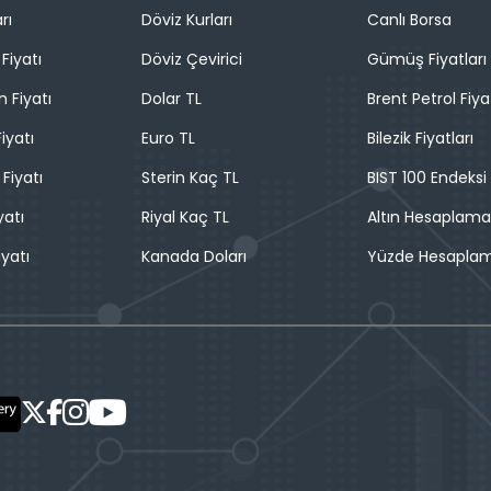
rı
Döviz Kurları
Canlı Borsa
Fiyatı
Döviz Çevirici
Gümüş Fiyatları
n Fiyatı
Dolar TL
Brent Petrol Fiya
iyatı
Euro TL
Bilezik Fiyatları
 Fiyatı
Sterin Kaç TL
BIST 100 Endeksi
yatı
Riyal Kaç TL
Altın Hesaplama
iyatı
Kanada Doları
Yüzde Hesapla