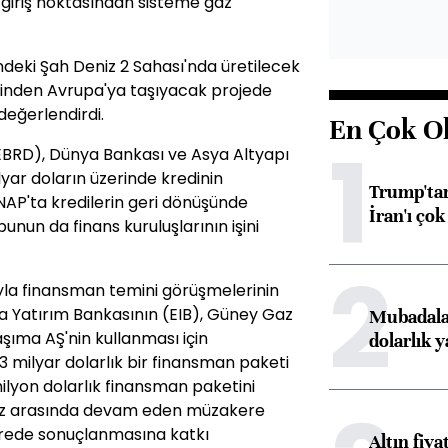
 giriş noktasından sisteme gaz
ndeki Şah Deniz 2 Sahası'nda üretilecek
rinden Avrupa'ya taşıyacak projede
değerlendirdi.
En Çok O
1
BRD), Dünya Bankası ve Asya Altyapı
yar doların üzerinde kredinin
Trump'tan
NAP'ta kredilerin geri dönüşünde
İran'ı çok
bunun da finans kuruluşlarının işini
2
rıyla finansman temini görüşmelerinin
pa Yatırım Bankasının (EIB), Güney Gaz
Mubadala’
aşıma AŞ'nin kullanması için
dolarlık y
3 milyar dolarlık bir finansman paketi
ilyon dolarlık finansman paketini
ımız arasında devam eden müzakere
ürede sonuçlanmasına katkı
Altın fiy