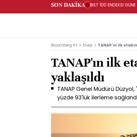
SON DAKİKA
BIST 100 ENDEKSİ GÜNE
Bloomberg HT
Enerji
TANAP'ın ilk etabı
TANAP'ın ilk e
yaklaşıldı
TANAP Genel Müdürü Düzyol, "H
yüzde 93'lük ilerleme sağland