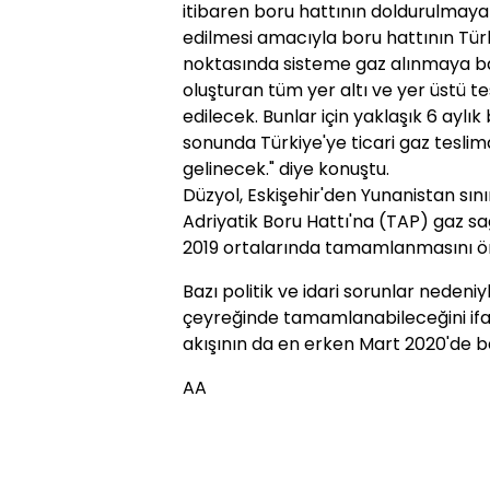
itibaren boru hattının doldurulmaya
edilmesi amacıyla boru hattının Türk
noktasında sisteme gaz alınmaya ba
oluşturan tüm yer altı ve yer üstü te
edilecek. Bunlar için yaklaşık 6 aylık 
sonunda Türkiye'ye ticari gaz teslima
gelinecek." diye konuştu.
Düzyol, Eskişehir'den Yunanistan sı
Adriyatik Boru Hattı'na (TAP) gaz sağ
2019 ortalarında tamamlanmasını ön
Bazı politik ve idari sorunlar nedeni
çeyreğinde tamamlanabileceğini ifa
akışının da en erken Mart 2020'de ba
AA