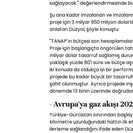
sağlayacak." değerlendirmesinde bu
Şu ana kadar imzalanan ve imzalanm
proje için 3 milyar 950 milyon dolarlı
anlatan Düzyol, şöyle konuştu:
"TANAP'ın bütçesi son hesaplamalara
Proje için başlangıçta öngörülen tah
milyar dolar tasarruf sağlamış duru
yaklaşık yüzde 80'i süre ve bütçe aş
iki konuda da oldukça iyi bir perform
projede bu kadar büyük bir tasarru
şahit olunmuştur. Ayrıca projede inş
dönemde 13 binin üzerinde doğrudan
- Avrupa'ya gaz akışı 20
Türkiye-Gürcistan sınırından başlay
kilometre uzunluğundaki hattın ilk e
ilerleme sağlandığını ifade eden Dü