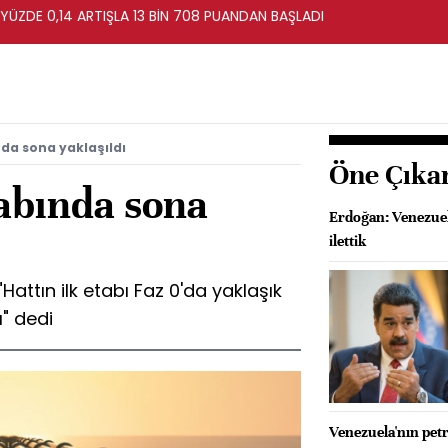
 YÜZDE 0,14 ARTIŞLA 13 BİN 708 PUANDAN BAŞLADI
nda sona yaklaşıldı
Öne Çıka
tabında sona
Erdoğan: Venezue
ilettik
attın ilk etabı Faz 0'da yaklaşık
ı" dedi
Venezuela'nın petro