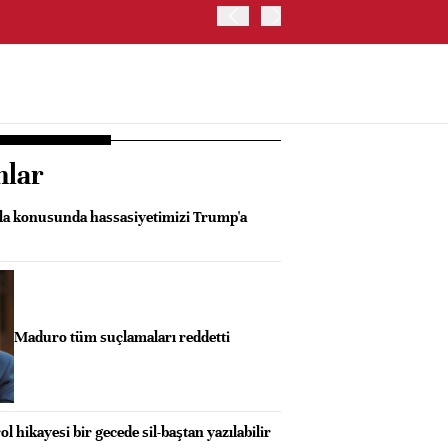
JAPONYA BORSASI'NDA TO
nlar
la konusunda hassasiyetimizi Trump'a
Maduro tüm suçlamaları reddetti
l hikayesi bir gecede sil-baştan yazılabilir