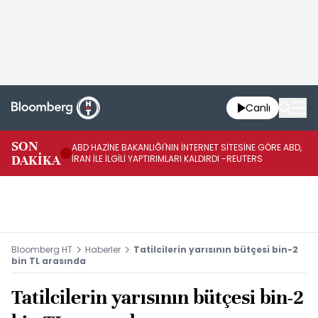
Canlı
SON
ABD HAZİNE BAKANLIĞI'NIN İNTERNET SİTESİNE GÖRE ABD,
KO
DAKİKA
İRAN İLE İLGİLİ YAPTIRIMLARI KALDIRDI -REUTERS
AÇ
Bloomberg HT
Haberler
Tatilcilerin yarısının bütçesi bin-2
bin TL arasında
Tatilcilerin yarısının bütçesi bin-2