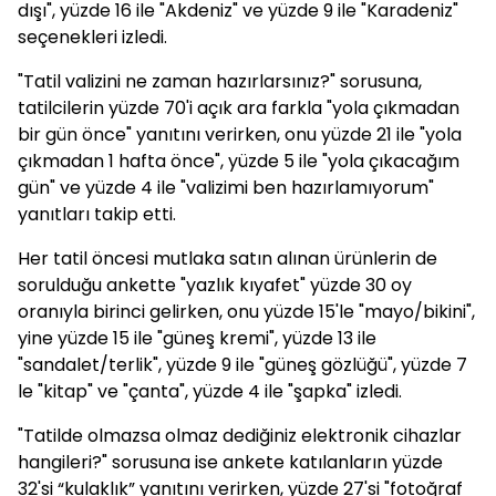
dışı", yüzde 16 ile "Akdeniz" ve yüzde 9 ile "Karadeniz"
seçenekleri izledi.
"Tatil valizini ne zaman hazırlarsınız?" sorusuna,
tatilcilerin yüzde 70'i açık ara farkla "yola çıkmadan
bir gün önce" yanıtını verirken, onu yüzde 21 ile "yola
çıkmadan 1 hafta önce", yüzde 5 ile "yola çıkacağım
gün" ve yüzde 4 ile "valizimi ben hazırlamıyorum"
yanıtları takip etti.
Her tatil öncesi mutlaka satın alınan ürünlerin de
sorulduğu ankette "yazlık kıyafet" yüzde 30 oy
oranıyla birinci gelirken, onu yüzde 15'le "mayo/bikini",
yine yüzde 15 ile "güneş kremi", yüzde 13 ile
"sandalet/terlik", yüzde 9 ile "güneş gözlüğü", yüzde 7
le "kitap" ve "çanta", yüzde 4 ile "şapka" izledi.
"Tatilde olmazsa olmaz dediğiniz elektronik cihazlar
hangileri?" sorusuna ise ankete katılanların yüzde
32'si “kulaklık” yanıtını verirken, yüzde 27'si "fotoğraf