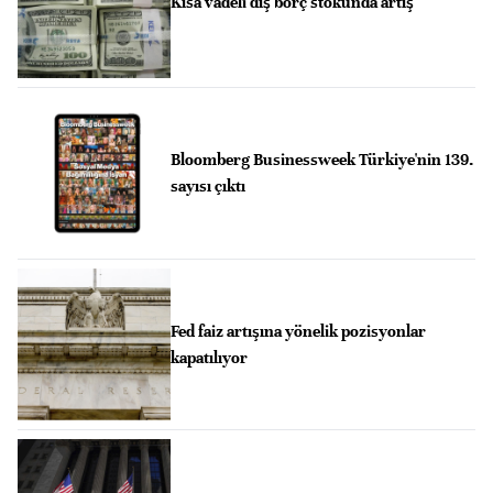
Kısa vadeli dış borç stokunda artış
Bloomberg Businessweek Türkiye'nin 139.
sayısı çıktı
Fed faiz artışına yönelik pozisyonlar
kapatılıyor