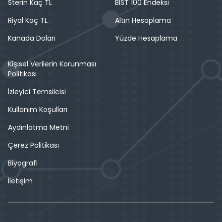
Sterin Kaç TL
BIST 100 Endeksi
Riyal Kaç TL
Altın Hesaplama
Kanada Doları
Yüzde Hesaplama
Kişisel Verilerin Korunması
Politikası
İzleyici Temsilcisi
Kullanım Koşulları
Aydınlatma Metni
Çerez Politikası
Biyografi
İletişim