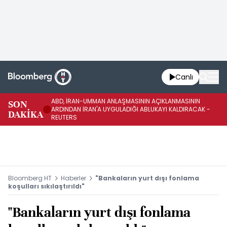
Canlı
ABD, İRAN-UMMAN ANLAŞMASININ AÇIKLANMASININ
AB
SON
ARDINDAN İRAN'A UYGULADIĞI ABLUKAYI KALDIRACAK -
GE
DAKİKA
REUTERS
UY
Bloomberg HT
Haberler
"Bankaların yurt dışı fonlama
koşulları sıkılaştırıldı"
"Bankaların yurt dışı fonlama