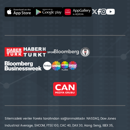
Sitemizdeki veriler Foreks tarafından sağlanmaktadır. NASDAQ, Dow Jones
Industrial Average, SHCOM, FTSE 100, CAC 40, DAX 30, Hang Seng, IBEX 35,