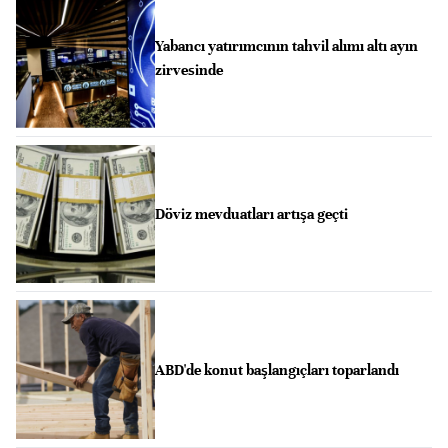
Yabancı yatırımcının tahvil alımı altı ayın
zirvesinde
Döviz mevduatları artışa geçti
ABD'de konut başlangıçları toparlandı