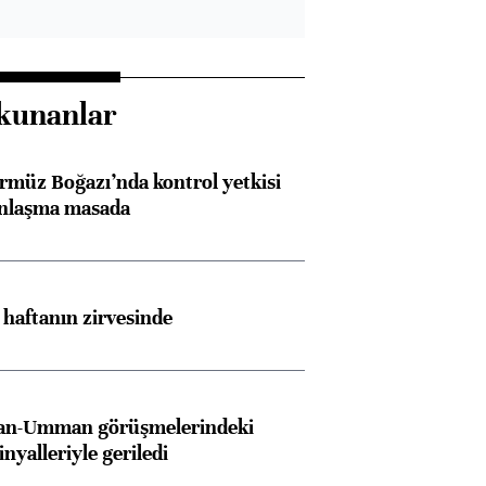
kunanlar
rmüz Boğazı’nda kontrol yetkisi
anlaşma masada
Almanya, Commerzbank
Ba
konusunda Unicredit ile
me
i haftanın zirvesinde
görüşmelere hazırlanıyor
İran-Umman görüşmelerindeki
ngıçları
inyalleriyle geriledi