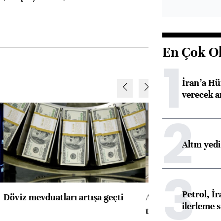
En Çok O
1
İran’a Hü
verecek 
2
Altın yed
3
Petrol, 
Döviz mevduatları artışa geçti
ABD'de konut başla
ilerleme s
toparlandı