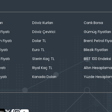
rı
Döviz Kurları
Canlı Borsa
Fiyatı
Döviz Çevirici
Gümüş Fiyatları
n Fiyatı
Dolar TL
Brent Petrol Fiya
iyatı
Euro TL
Bilezik Fiyatları
 Fiyatı
Sterin Kaç TL
BIST 100 Endeksi
yatı
Riyal Kaç TL
Altın Hesaplama
iyatı
Kanada Doları
Yüzde Hesapla