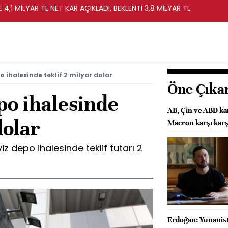
 4,1 MİLYAR TL NET KAR AÇIKLADI, BEKLENTİ 3,8 MİLYAR TL
 ihalesinde teklif 2 milyar dolar
Öne Çıka
o ihalesinde
AB, Çin ve ABD ka
dolar
Macron karşı karş
iz depo ihalesinde teklif tutarı 2
Erdoğan: Yunanista