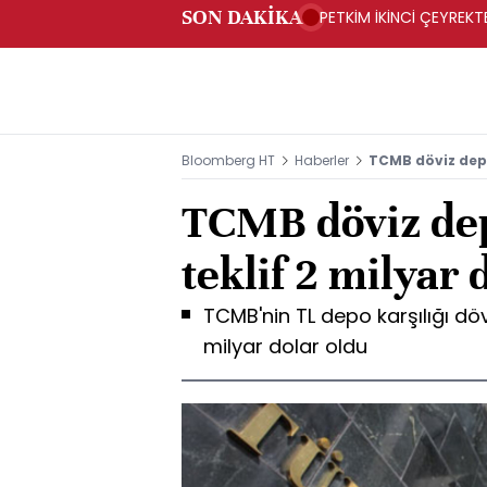
SON DAKİKA
PETKİM İKİNCİ ÇEYREKTE
Bloomberg HT
Haberler
TCMB döviz depo
TCMB döviz dep
teklif 2 milyar 
TCMB'nin TL depo karşılığı döv
milyar dolar oldu