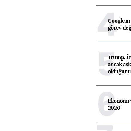
4
Google'ın
görev değ
5
Trump, İr
ancak aske
olduğunu 
6
Ekonomi v
2026