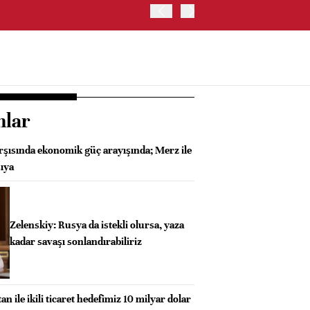
İRAN: HÜRMÜZ'DE GEÇİC
nlar
rşısında ekonomik güç arayışında; Merz ile
ıya
Zelenskiy: Rusya da istekli olursa, yaza
kadar savaşı sonlandırabiliriz
n ile ikili ticaret hedefimiz 10 milyar dolar