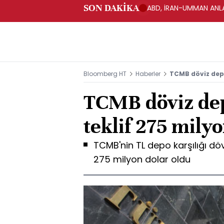
SON DAKİKA
ABD, İRAN-UMMAN ANLA
Bloomberg HT
Haberler
TCMB döviz depo
TCMB döviz dep
teklif 275 mily
TCMB'nin TL depo karşılığı döv
275 milyon dolar oldu