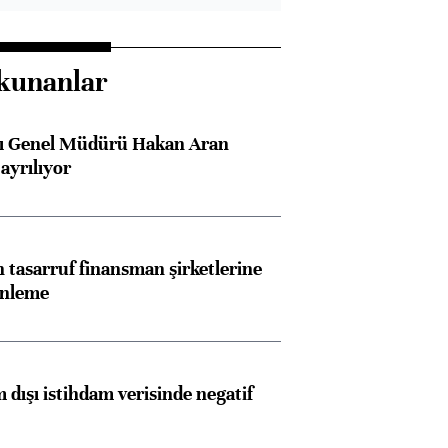
kunanlar
sı Genel Müdürü Hakan Aran
ayrılıyor
Almanya, Commerzbank
Ba
konusunda Unicredit ile
me
tasarruf finansman şirketlerine
enleme
görüşmelere hazırlanıyor
 dışı istihdam verisinde negatif
ngıçları