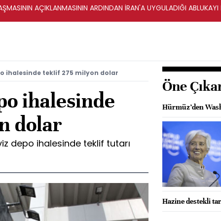
ŞMASININ AÇIKLANMASININ ARDINDAN İRAN'A UYGULADIĞI ABLUKAYI
 ihalesinde teklif 275 milyon dolar
Öne Çıka
o ihalesinde
Hürmüz’den Washi
on dolar
iz depo ihalesinde teklif tutarı
Hazine destekli ta