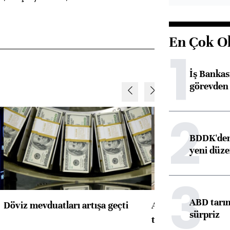
En Çok O
1
İş Banka
görevden 
2
BDDK'den 
yeni düz
3
ABD tarım
Döviz mevduatları artışa geçti
ABD'de konut başla
sürpriz
toparlandı