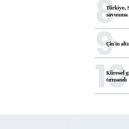
8
Türkiye, 
savunma 
9
Çin'in alt
10
Küresel gı
tırmandı