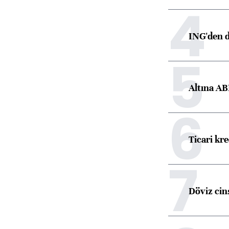
4
ING'den d
5
Altına AB
6
Ticari kr
7
Döviz cins