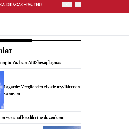
 KALDIRACAK -REUTERS
ABD DIŞİŞLERİ BAKANLIĞI
UYGULANACAK
nlar
ngton’a: İran-ABD hesaplaşması
Lagarde: Vergilerden ziyade teşviklerden
yanayım
rım ve esnaf kredilerine düzenleme