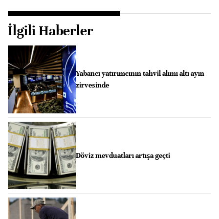
İlgili Haberler
Yabancı yatırımcının tahvil alımı altı ayın
zirvesinde
Döviz mevduatları artışa geçti