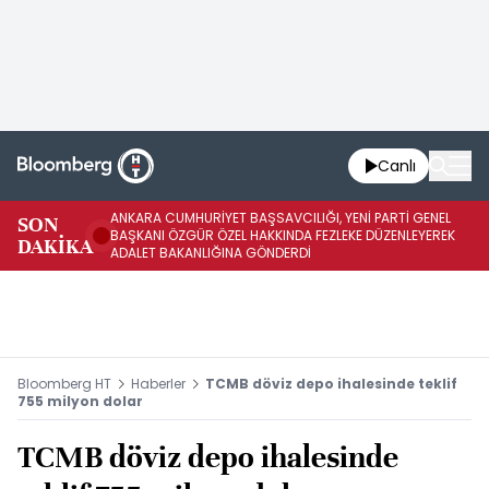
Canlı
ANKARA CUMHURİYET BAŞSAVCILIĞI, YENİ PARTİ GENEL
SON
YE
BAŞKANI ÖZGÜR ÖZEL HAKKINDA FEZLEKE DÜZENLEYEREK
DAKİKA
HA
ADALET BAKANLIĞINA GÖNDERDİ
Bloomberg HT
Haberler
TCMB döviz depo ihalesinde teklif
755 milyon dolar
TCMB döviz depo ihalesinde