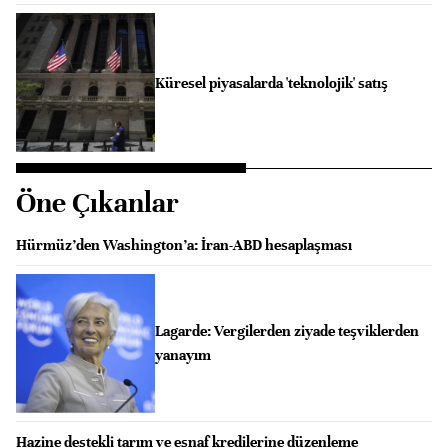
Küresel piyasalarda 'teknolojik' satış
Öne Çıkanlar
Hürmüz’den Washington’a: İran-ABD hesaplaşması
Lagarde: Vergilerden ziyade teşviklerden
yanayım
Hazine destekli tarım ve esnaf kredilerine düzenleme