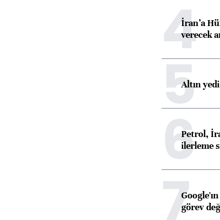
4
İran’a Hü
verecek 
5
Altın yed
6
Petrol, 
ilerleme s
7
Google'ın
görev değ