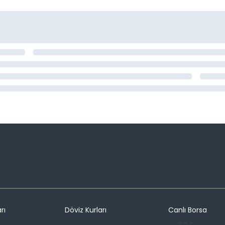
rı
Döviz Kurları
Canlı Borsa