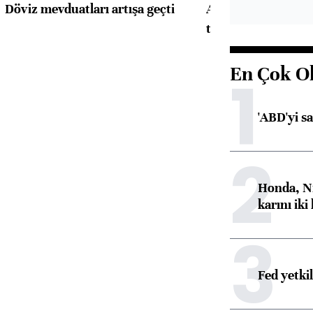
Döviz mevduatları artışa geçti
ABD'de konut başla
toparlandı
En Çok O
1
'ABD'yi s
2
Honda, Ni
karını iki
3
Fed yetki