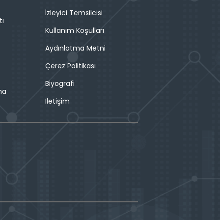
İzleyici Temsilcisi
tı
Kullanım Koşulları
Aydınlatma Metni
Çerez Politikası
Biyografi
ma
İletişim