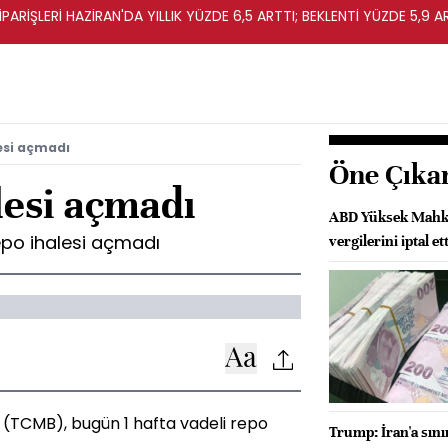
ARİŞLERİ HAZİRAN'DA YILLIK YÜZDE 6,5 ARTTI; BEKLENTİ YÜZDE 5,9 A
esi açmadı
Öne Çıka
esi açmadı
ABD Yüksek Mahk
epo ihalesi açmadı
vergilerini iptal ett
(TCMB), bugün 1 hafta vadeli repo
Trump: İran'a sını