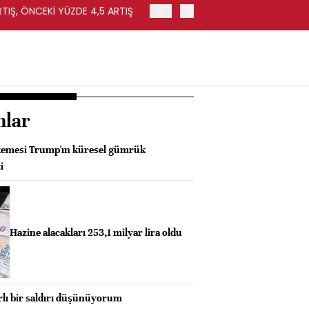
RTIŞ, ÖNCEKİ YÜZDE 4,5 ARTIŞ
ALMANYA'DA FABRİKA SİPA
nlar
emesi Trump'ın küresel gümrük
i
Hazine alacakları 253,1 milyar lira oldu
rlı bir saldırı düşünüyorum