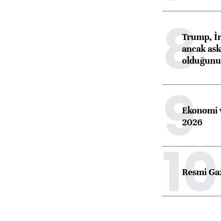
8
Trump, İr
ancak aske
olduğunu 
9
Ekonomi v
2026
10
Resmi Ga