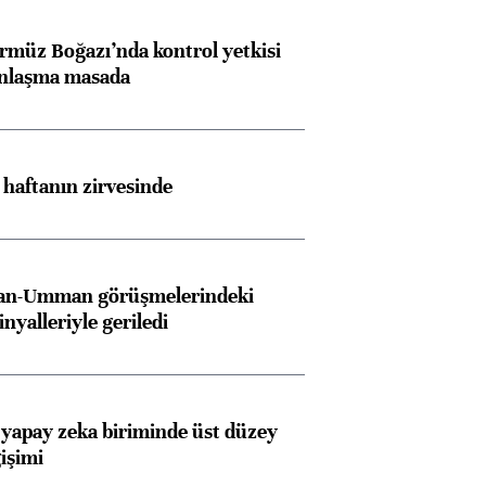
rmüz Boğazı’nda kontrol yetkisi
anlaşma masada
i haftanın zirvesinde
İran-Umman görüşmelerindeki
inyalleriyle geriledi
 yapay zeka biriminde üst düzey
işimi