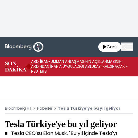
Canlı
ABD, İRAN-UMMAN ANLAŞMASININ AÇIKLANMASININ
AB
SON
ARDINDAN İRAN'A UYGULADIĞI ABLUKAYI KALDIRACAK -
GE
DAKİKA
REUTERS
UY
Bloomberg HT
Haberler
Tesla Türkiye'ye bu yıl geliyor
Tesla Türkiye'ye bu yıl geliyor
Tesla CEO'su Elon Musk, "Bu yıl içinde Tesla'yı