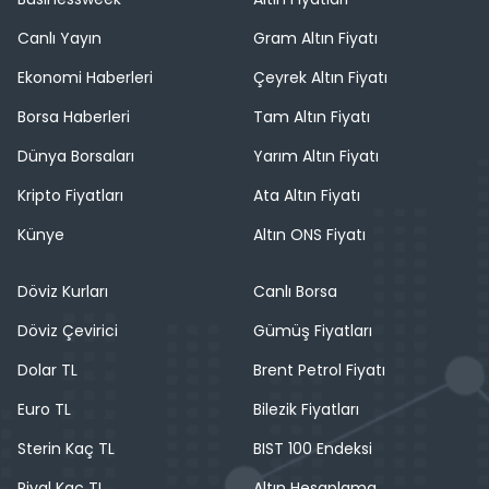
Canlı Yayın
Gram Altın Fiyatı
Ekonomi Haberleri
Çeyrek Altın Fiyatı
Borsa Haberleri
Tam Altın Fiyatı
Dünya Borsaları
Yarım Altın Fiyatı
Kripto Fiyatları
Ata Altın Fiyatı
Künye
Altın ONS Fiyatı
Döviz Kurları
Canlı Borsa
Döviz Çevirici
Gümüş Fiyatları
Dolar TL
Brent Petrol Fiyatı
Euro TL
Bilezik Fiyatları
Sterin Kaç TL
BIST 100 Endeksi
Riyal Kaç TL
Altın Hesaplama