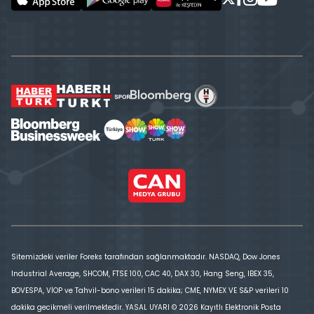
Sitemizdeki veriler Foreks tarafından sağlanmaktadır. NASDAQ, Dow Jones
Industrial Average, SHCOM, FTSE 100, CAC 40, DAX 30, Hang Seng, IBEX 35,
BOVESPA, VİOP ve Tahvil-bono verileri 15 dakika; CME, NYMEX VE S&P verileri 10
dakika gecikmeli verilmektedir. YASAL UYARI © 2026 Kayıtlı Elektronik Posta