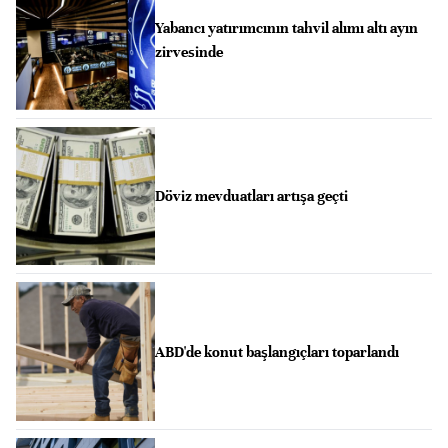
Yabancı yatırımcının tahvil alımı altı ayın
zirvesinde
Döviz mevduatları artışa geçti
ABD'de konut başlangıçları toparlandı