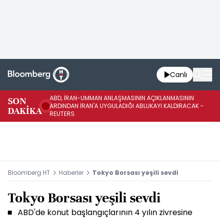
Canlı
ABD, İRAN-UMMAN ANLAŞMASININ AÇIKLANMASININ
AB
SON
ARDINDAN İRAN'A UYGULADIĞI ABLUKAYI KALDIRACAK -
GE
DAKİKA
REUTERS
UY
Bloomberg HT
Haberler
Tokyo Borsası yeşili sevdi
Tokyo Borsası yeşili sevdi
ABD'de konut başlangıçlarının 4 yılın zivresine