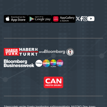
Sitemizdeki veriler Foreks tarafından sağlanmaktadır. NASDAQ, Dow Jones