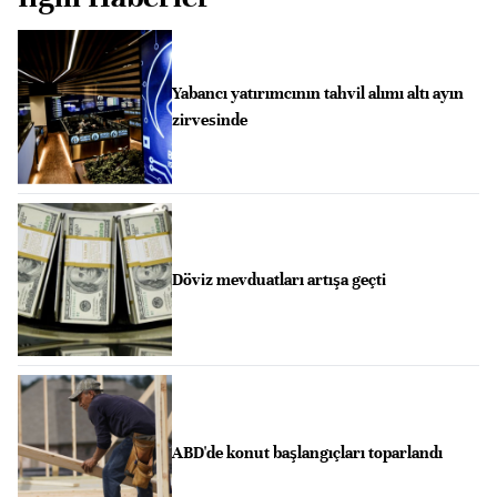
Yabancı yatırımcının tahvil alımı altı ayın
zirvesinde
Döviz mevduatları artışa geçti
ABD'de konut başlangıçları toparlandı