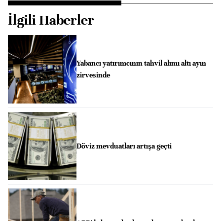
İlgili Haberler
Yabancı yatırımcının tahvil alımı altı ayın
zirvesinde
Döviz mevduatları artışa geçti