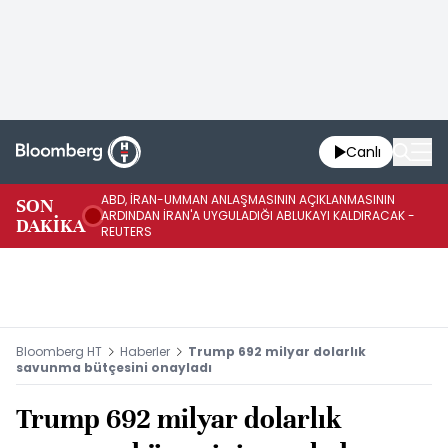
Canlı
ABD, İRAN-UMMAN ANLAŞMASININ AÇIKLANMASININ
AB
SON
ARDINDAN İRAN'A UYGULADIĞI ABLUKAYI KALDIRACAK -
GE
DAKİKA
REUTERS
UY
Bloomberg HT
Haberler
Trump 692 milyar dolarlık
savunma bütçesini onayladı
Trump 692 milyar dolarlık