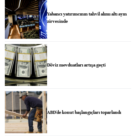
Yabancı yatırımcının tahvil alımı altı ayın
zirvesinde
Döviz mevduatları artışa geçti
ABD'de konut başlangıçları toparlandı