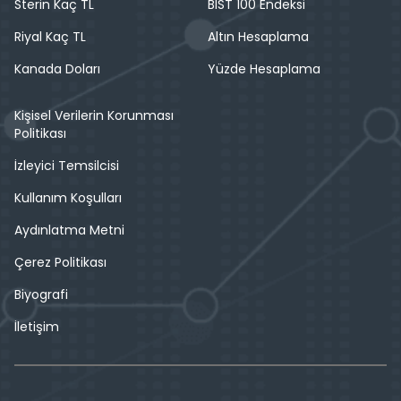
Sterin Kaç TL
BIST 100 Endeksi
Riyal Kaç TL
Altın Hesaplama
Kanada Doları
Yüzde Hesaplama
Kişisel Verilerin Korunması
Politikası
İzleyici Temsilcisi
Kullanım Koşulları
Aydınlatma Metni
Çerez Politikası
Biyografi
İletişim