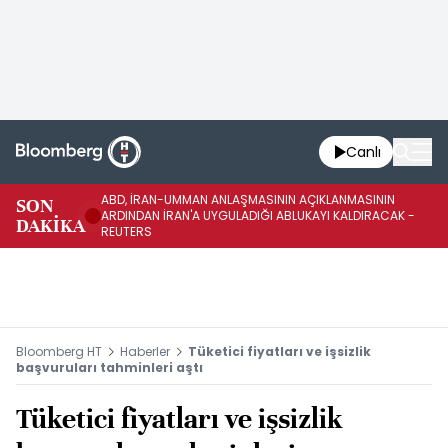
Canlı
ABD, İRAN-UMMAN ANLAŞMASININ AÇIKLANMASININ
AB
SON
ARDINDAN İRAN'A UYGULADIĞI ABLUKAYI KALDIRACAK -
GE
DAKİKA
REUTERS
UY
Bloomberg HT
Haberler
Tüketici fiyatları ve işsizlik
başvuruları tahminleri aştı
Tüketici fiyatları ve işsizlik