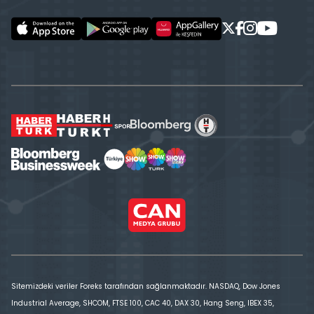
Sitemizdeki veriler Foreks tarafından sağlanmaktadır. NASDAQ, Dow Jones
Industrial Average, SHCOM, FTSE 100, CAC 40, DAX 30, Hang Seng, IBEX 35,