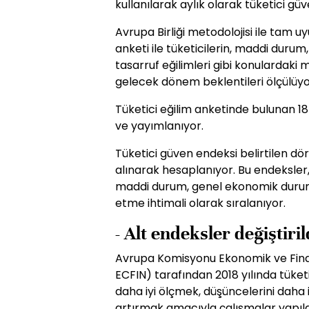
kullanılarak aylık olarak tüketici g
Avrupa Birliği metodolojisi ile tam u
anketi ile tüketicilerin, maddi dur
tasarruf eğilimleri gibi konulardak
gelecek dönem beklentileri ölçülüyo
Tüketici eğilim anketinde bulunan 18
ve yayımlanıyor.
Tüketici güven endeksi belirtilen dö
alınarak hesaplanıyor. Bu endeksle
maddi durum, genel ekonomik durum, i
etme ihtimali olarak sıralanıyor.
- Alt endeksler değiştiril
Avrupa Komisyonu Ekonomik ve Fina
ECFIN) tarafından 2018 yılında tüket
daha iyi ölçmek, düşüncelerini daha 
artırmak amacıyla çalışmalar yapıld