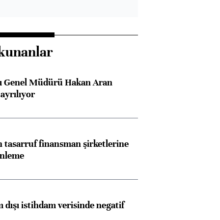
kunanlar
sı Genel Müdürü Hakan Aran
ayrılıyor
tasarruf finansman şirketlerine
enleme
 dışı istihdam verisinde negatif