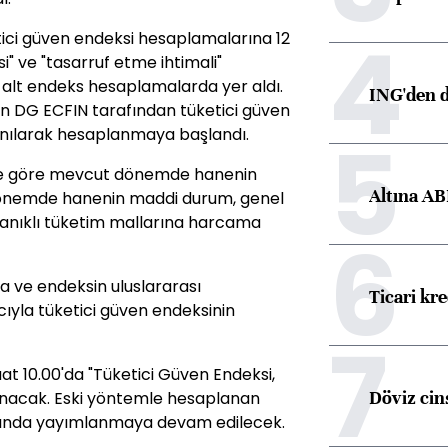
4
tici güven endeksi hesaplamalarına 12
si" ve "tasarruf etme ihtimali"
i alt endeks hesaplamalarda yer aldı.
ING'den d
n DG ECFIN tarafından tüketici güven
5
lanılarak hesaplanmaya başlandı.
eme göre mevcut dönemde hanenin
Altına AB
 dönemde hanenin maddi durum, genel
anıklı tüketim mallarına harcama
6
a ve endeksin uluslararası
Ticari kr
acıyla tüketici güven endeksinin
7
at 10.00'da "Tüketici Güven Endeksi,
Döviz cins
lanacak. Eski yöntemle hesaplanan
arında yayımlanmaya devam edilecek.