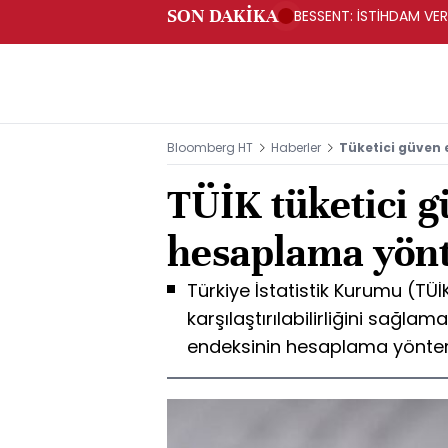
SON DAKİKA
BESSENT: İSTİHDAM V
Bloomberg HT
Haberler
Tüketici güven
TÜİK tüketici 
hesaplama yönt
Türkiye İstatistik Kurumu (TÜİK
karşılaştırılabilirliğini sağla
endeksinin hesaplama yöntem