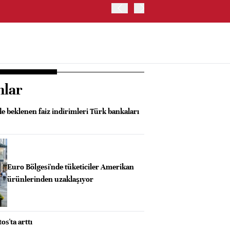
ABD HAZİNE BAKANLIĞI, 
nlar
 beklenen faiz indirimleri Türk bankaları
Euro Bölgesi'nde tüketiciler Amerikan
ürünlerinden uzaklaşıyor
os'ta arttı