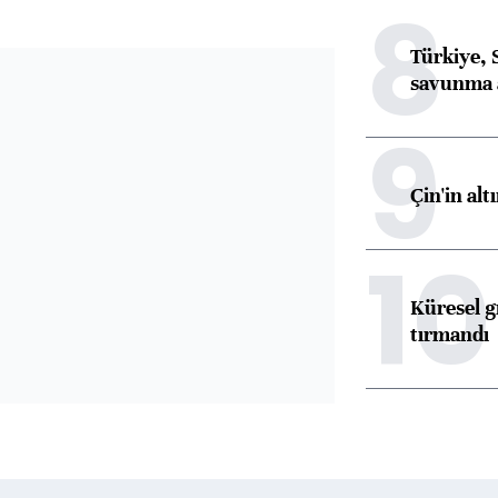
8
Türkiye, 
savunma 
9
Çin'in alt
10
Küresel gı
tırmandı