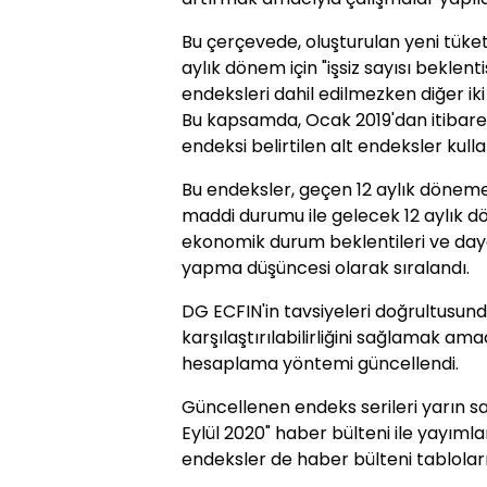
Bu çerçevede, oluşturulan yeni tüke
aylık dönem için "işsiz sayısı beklenti
endeksleri dahil edilmezken diğer ik
Bu kapsamda, Ocak 2019'dan itibare
endeksi belirtilen alt endeksler kul
Bu endeksler, geçen 12 aylık dön
maddi durumu ile gelecek 12 aylık
ekonomik durum beklentileri ve day
yapma düşüncesi olarak sıralandı.
DG ECFIN'in tavsiyeleri doğrultusund
karşılaştırılabilirliğini sağlamak am
hesaplama yöntemi güncellendi.
Güncellenen endeks serileri yarın sa
Eylül 2020" haber bülteni ile yayım
endeksler de haber bülteni tablol