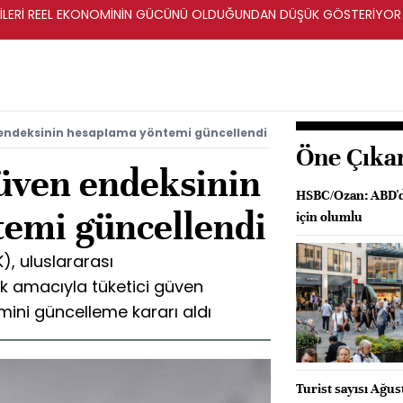
ERİLERİ REEL EKONOMİNİN GÜCÜNÜ OLDUĞUNDAN DÜŞÜK GÖSTERİYOR
 endeksinin hesaplama yöntemi güncellendi
Öne Çıka
güven endeksinin
HSBC/Ozan: ABD'de
emi güncellendi
için olumlu
), uluslararası
mak amacıyla tüketici güven
ini güncelleme kararı aldı
Turist sayısı Ağust