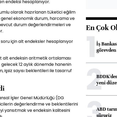
üven endeksi hesaplanıyor.
yumlu olarak hazırlanan tüketici eğilim
um, genel ekonomik durum, harcama ve
i mevcut durum değerlendirmeleri ve
En Çok O
1
r.
 soru için alt endeksler hesaplanıyor
İş Banka
görevden 
rt alt endeksin aritmetik ortalaması
2
r, gelecek 12 aylık dönemde hanenin
şsiz sayısı beklentileri ile tasarruf
BDDK'den 
yeni düz
di
3
nsal İşler Genel Müdürlüğü (DG
icilerin değerlendirme ve beklentilerini
ABD tarım
iyi yansıtmak ve endeksin kalitesini
sürpriz
ı.