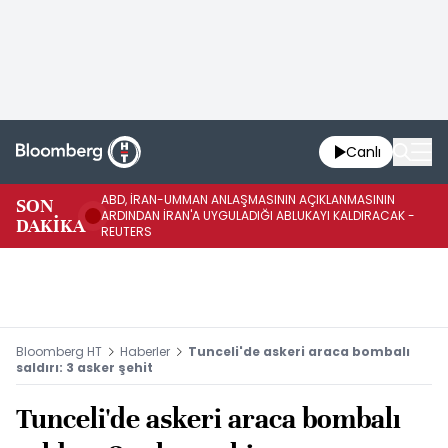
Canlı
ABD, İRAN-UMMAN ANLAŞMASININ AÇIKLANMASININ
AB
SON
ARDINDAN İRAN'A UYGULADIĞI ABLUKAYI KALDIRACAK -
GE
DAKİKA
REUTERS
UY
Bloomberg HT
Haberler
Tunceli'de askeri araca bombalı
saldırı: 3 asker şehit
Tunceli'de askeri araca bombalı