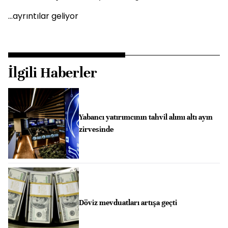
...ayrıntılar geliyor
İlgili Haberler
Yabancı yatırımcının tahvil alımı altı ayın
zirvesinde
Döviz mevduatları artışa geçti